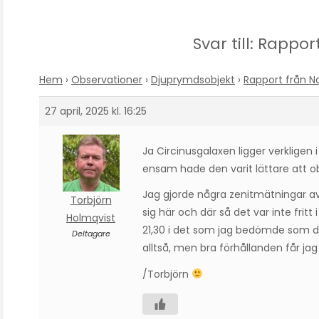
Svar till: Rappo
Hem
›
Observationer
›
Djuprymdsobjekt
›
Rapport från N
27 april, 2025 kl. 16:25
Ja Circinusgalaxen ligger verkligen 
ensam hade den varit lättare att o
Jag gjorde några zenitmätningar av
Torbjörn
sig här och där så det var inte fritt i
Holmqvist
21,30 i det som jag bedömde som d
Deltagare
alltså, men bra förhållanden får ja
/Torbjörn