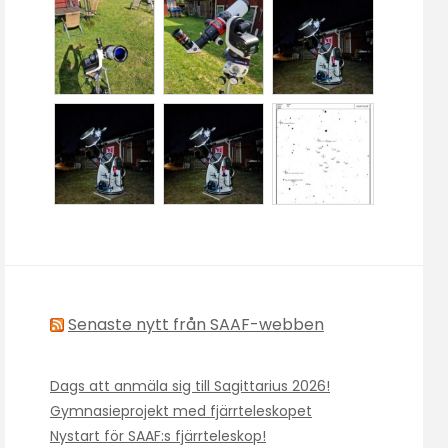
Senaste nytt från SAAF-webben
Dags att anmäla sig till Sagittarius 2026!
Gymnasieprojekt med fjärrteleskopet
Nystart för SAAF:s fjärrteleskop!