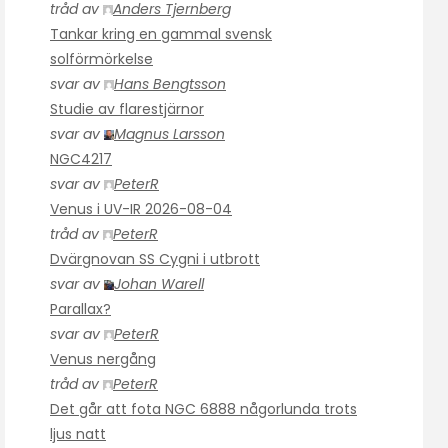
tråd av
Anders Tjernberg
Tankar kring en gammal svensk
solförmörkelse
svar av
Hans Bengtsson
Studie av flarestjärnor
svar av
Magnus Larsson
NGC4217
svar av
PeterR
Venus i UV-IR 2026-08-04
tråd av
PeterR
Dvärgnovan SS Cygni i utbrott
svar av
Johan Warell
Parallax?
svar av
PeterR
Venus nergång
tråd av
PeterR
Det går att fota NGC 6888 någorlunda trots
ljus natt