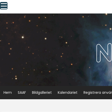
Skip
to
content
Hem
SAAF
Bildgalleriet
Kalendariet
Registrera anvä