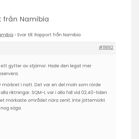
rt från Namibia
amibia
›
Svar till: Rapport från Namibia
#11892
i ett gytter av stjärnor. Hade den legat mer
bservera.
 mörkret i natt. Det var en del moln som rörde
 alla riktningar. SQM-L var i alla fall vid 02.40-tiden
et mörkaste området nära zenit. Inte jättemörkt
g nog säga.