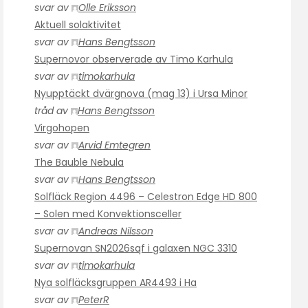
svar av
Olle Eriksson
Aktuell solaktivitet
svar av
Hans Bengtsson
Supernovor observerade av Timo Karhula
svar av
timokarhula
Nyupptäckt dvärgnova (mag 13) i Ursa Minor
tråd av
Hans Bengtsson
Virgohopen
svar av
Arvid Emtegren
The Bauble Nebula
svar av
Hans Bengtsson
Solfläck Region 4496 – Celestron Edge HD 800
– Solen med Konvektionsceller
svar av
Andreas Nilsson
Supernovan SN2026sqf i galaxen NGC 3310
svar av
timokarhula
Nya solfläcksgruppen AR4493 i Ha
svar av
PeterR