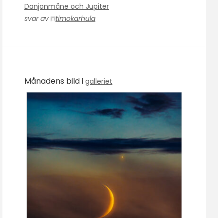
Danjonmåne och Jupiter
svar av
timokarhula
Månadens bild i
galleriet