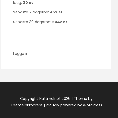
Idag:
30
st
Senaste 7 dagarna:
452
st
Senaste 30 dagarna:
2042
st
Logga in
Copyright Nattmolnet 2026 |
Theme by
ThemeinProgress
|
Proudly powered by WordPress