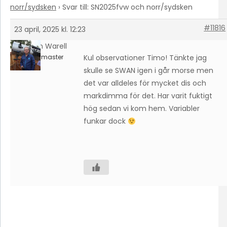
norr/sydsken
›
Svar till: SN2025fvw och norr/sydsken
#11816
23 april, 2025 kl. 12:23
Johan Warell
Keymaster
Kul observationer Timo! Tänkte jag
skulle se SWAN igen i går morse men
det var alldeles för mycket dis och
markdimma för det. Har varit fuktigt
hög sedan vi kom hem. Variabler
funkar dock