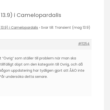
g 13.9) i Camelopardalis
13.9) i Camelopardalis
›
Svar till: Transient (mag 13.9)
#11254
 “Övrig” som ställer till problem när man ska
illfälligt döpt om den kategorin till Ovrig, och då
 Någon uppdatering har tydligen gjort att ÅÄÖ inte
 Får undersöka detta senare.