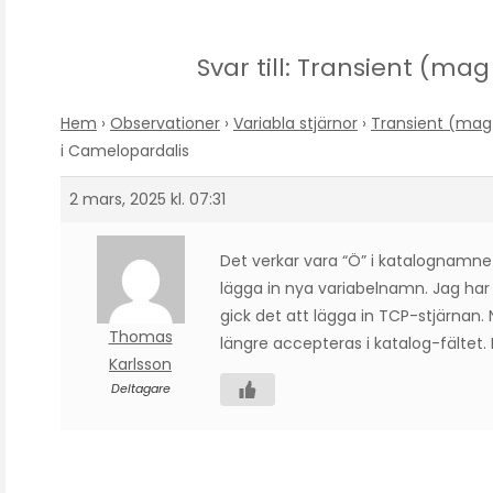
Svar till: Transient (ma
Hem
›
Observationer
›
Variabla stjärnor
›
Transient (mag 
i Camelopardalis
2 mars, 2025 kl. 07:31
Det verkar vara “Ö” i katalognamnet
lägga in nya variabelnamn. Jag har t
gick det att lägga in TCP-stjärnan.
Thomas
längre accepteras i katalog-fältet.
Karlsson
Deltagare