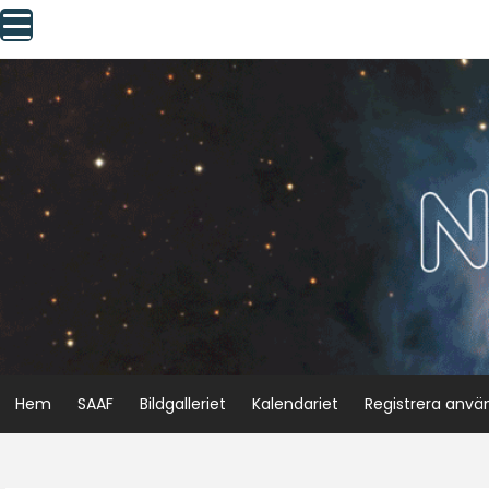
Skip
to
content
Hem
SAAF
Bildgalleriet
Kalendariet
Registrera anvä