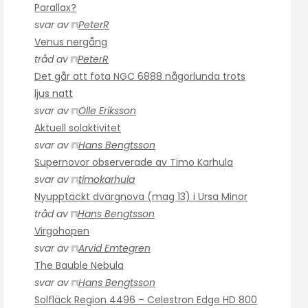
Parallax?
svar av
PeterR
Venus nergång
tråd av
PeterR
Det går att fota NGC 6888 någorlunda trots
ljus natt
svar av
Olle Eriksson
Aktuell solaktivitet
svar av
Hans Bengtsson
Supernovor observerade av Timo Karhula
svar av
timokarhula
Nyupptäckt dvärgnova (mag 13) i Ursa Minor
tråd av
Hans Bengtsson
Virgohopen
svar av
Arvid Emtegren
The Bauble Nebula
svar av
Hans Bengtsson
Solfläck Region 4496 – Celestron Edge HD 800