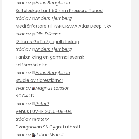
svar av
Hans Bengtsson
Solteleskop Lunt 60 mm Pressure Tuned
tråd av
Anders Tjernberg
Medförfattare till PANORAMA Atlas Deep-Sky
svar av
Olle Eriksson
12 tums GoTo Spegelteleskop
tråd av
Anders Tjernberg
Tankar kring en gammal svensk
solförmörkelse
svar av
Hans Bengtsson
Studie av flarestjärnor
svar av
Magnus Larsson
NGC4217
svar av
PeterR
Venus i UV-IR 2026-08-04
tråd av
PeterR
Dvärgnovan SS Cygni i utbrott
svar av
Johan Warell