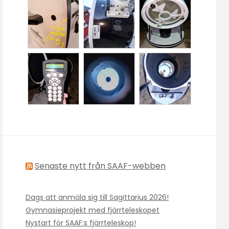
Senaste nytt från SAAF-webben
Dags att anmäla sig till Sagittarius 2026!
Gymnasieprojekt med fjärrteleskopet
Nystart för SAAF:s fjärrteleskop!