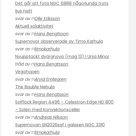
Det går att fota NGC 6888 någorlunda trots
ljus natt
svar av
Olle Eriksson
Aktuell solaktivitet
svar av
Hans Bengtsson
Supernovor observerade av Timo Karhula
svar av
timokarhula
Nyupptäckt dvärgnova (mag 13) i Ursa Minor
tråd av
Hans Bengtsson
Virgohopen
svar av
Arvid Emtegren
The Bauble Nebula
svar av
Hans Bengtsson
Solfläck Region 4496 – Celestron Edge HD 800
– Solen med Konvektionsceller
svar av
Andreas Nilsson
Supernovan SN2026sqf i galaxen NGC 3310
svar av
timokarhula