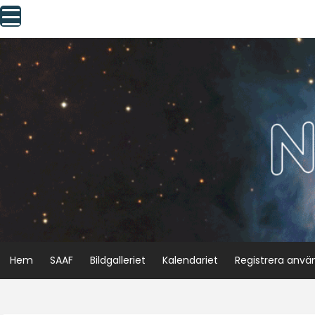
Skip
to
content
Hem
SAAF
Bildgalleriet
Kalendariet
Registrera anvä