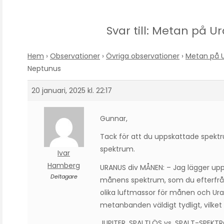
Svar till: Metan på 
Hem
›
Observationer
›
Övriga observationer
›
Metan på 
Neptunus
20 januari, 2025 kl. 22:17
Gunnar,
Tack för att du uppskattade spekt
spektrum.
Ivar
Hamberg
URANUS div MÅNEN: – Jag lägger up
Deltagare
månens spektrum, som du efterfrågad
olika luftmassor för månen och Ur
metanbanden väldigt tydligt, vilket 
JUPITER, SPALTLÖS vs. SPALT-SPEKT