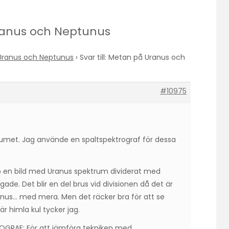
Uranus och Neptunus
Uranus och Neptunus
›
Svar till: Metan på Uranus och
#10975
rumet. Jag använde en spaltspektrograf för dessa
p en bild med Uranus spektrum dividerat med
e. Det blir en del brus vid divisionen då det är
anus… med mera. Men det räcker bra för att se
är himla kul tycker jag.
ROGRAF: För att jämföra tekniken med