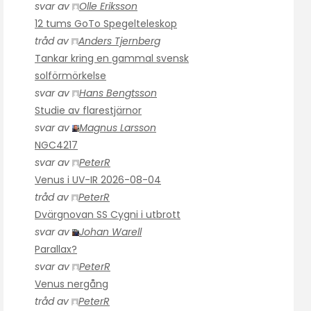
svar av
Olle Eriksson
12 tums GoTo Spegelteleskop
tråd av
Anders Tjernberg
Tankar kring en gammal svensk
solförmörkelse
svar av
Hans Bengtsson
Studie av flarestjärnor
svar av
Magnus Larsson
NGC4217
svar av
PeterR
Venus i UV-IR 2026-08-04
tråd av
PeterR
Dvärgnovan SS Cygni i utbrott
svar av
Johan Warell
Parallax?
svar av
PeterR
Venus nergång
tråd av
PeterR