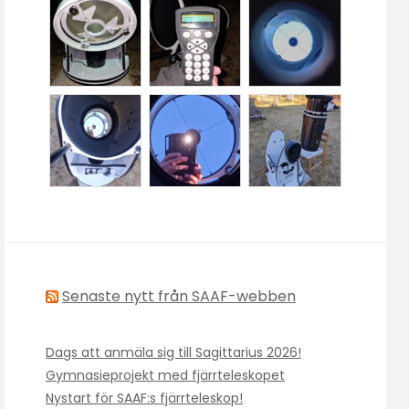
Senaste nytt från SAAF-webben
Dags att anmäla sig till Sagittarius 2026!
Gymnasieprojekt med fjärrteleskopet
Nystart för SAAF:s fjärrteleskop!