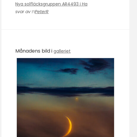
Nya solfläcksgruppen AR4493 i Ha
svar av
PeterR
Månadens bild i
galleriet