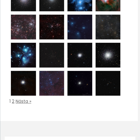
1
2
Nästa »