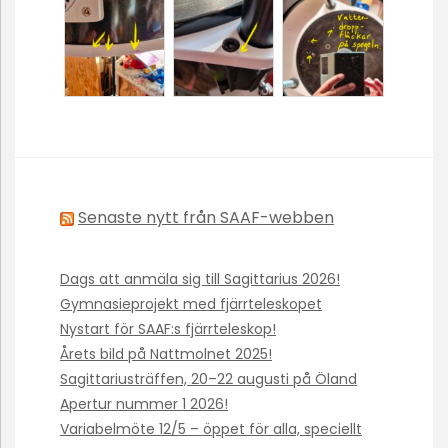
Senaste nytt från SAAF-webben
Dags att anmäla sig till Sagittarius 2026!
Gymnasieprojekt med fjärrteleskopet
Nystart för SAAF:s fjärrteleskop!
Årets bild på Nattmolnet 2025!
Sagittariusträffen, 20–22 augusti på Öland
Apertur nummer 1 2026!
Variabelmöte 12/5 – öppet för alla, speciellt