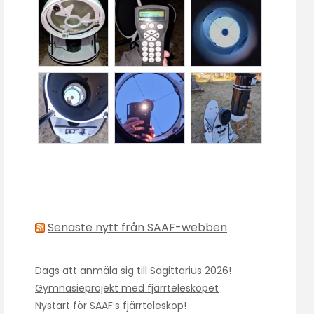
Senaste nytt från SAAF-webben
Dags att anmäla sig till Sagittarius 2026!
Gymnasieprojekt med fjärrteleskopet
Nystart för SAAF:s fjärrteleskop!