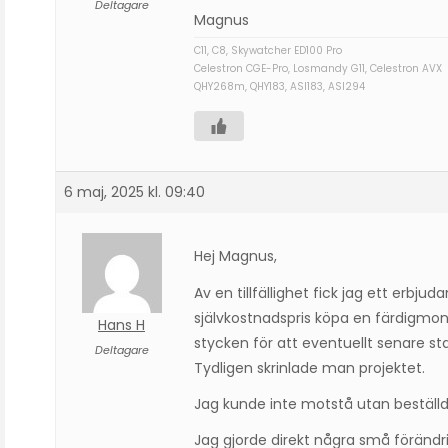
Deltagare
Magnus
C11, C8, Skywatcher ED100 Pro
Celestron CGE-Pro, Losmandy G11, Celestron AVX
QHY268m, QHY183, ASI183, ASI294
6 maj, 2025 kl. 09:40
Hej Magnus,
Av en tillfällighet fick jag ett erbjud
självkostnadspris köpa en färdigmon
Hans H
stycken för att eventuellt senare star
Deltagare
Tydligen skrinlade man projektet.
Jag kunde inte motstå utan beställd
Jag gjorde direkt några små förändri