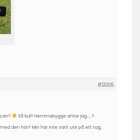
#12006
nscan?
Så kul!! Hemmabygge antar jag…..?
 med den här? Min har inte varit ute på ett tag,