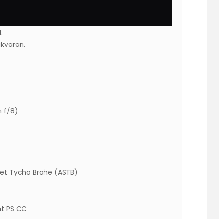
.
ukvaran.
 f/8)
pet Tycho Brahe (ASTB)
mt PS CC