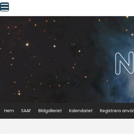
Skip
to
content
Hem
SAAF
Bildgalleriet
Kalendariet
Registrera anvä