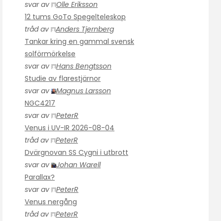
svar av
Olle Eriksson
12 tums GoTo Spegelteleskop
tråd av
Anders Tjernberg
Tankar kring en gammal svensk
solförmörkelse
svar av
Hans Bengtsson
Studie av flarestjärnor
svar av
Magnus Larsson
NGC4217
svar av
PeterR
Venus i UV-IR 2026-08-04
tråd av
PeterR
Dvärgnovan SS Cygni i utbrott
svar av
Johan Warell
Parallax?
svar av
PeterR
Venus nergång
tråd av
PeterR