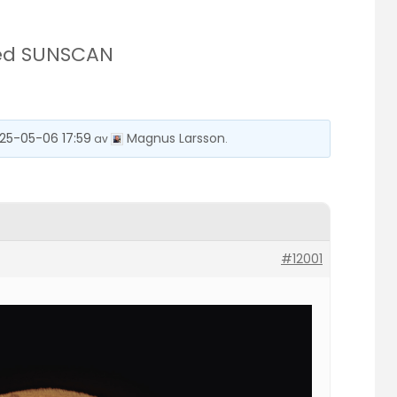
med SUNSCAN
25-05-06 17:59
Magnus Larsson
av
.
#12001