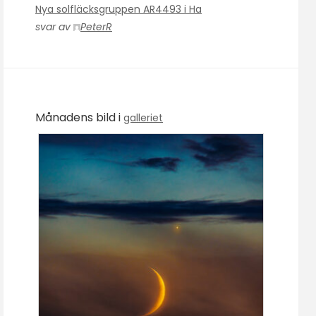
Nya solfläcksgruppen AR4493 i Ha
svar av
PeterR
Månadens bild i
galleriet