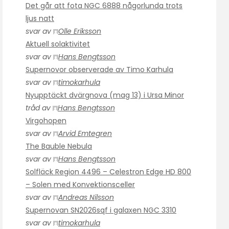
Det går att fota NGC 6888 någorlunda trots
ljus natt
svar av
Olle Eriksson
Aktuell solaktivitet
svar av
Hans Bengtsson
Supernovor observerade av Timo Karhula
svar av
timokarhula
Nyupptäckt dvärgnova (mag 13) i Ursa Minor
tråd av
Hans Bengtsson
Virgohopen
svar av
Arvid Emtegren
The Bauble Nebula
svar av
Hans Bengtsson
Solfläck Region 4496 – Celestron Edge HD 800
– Solen med Konvektionsceller
svar av
Andreas Nilsson
Supernovan SN2026sqf i galaxen NGC 3310
svar av
timokarhula