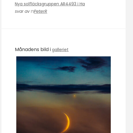
Nya solfläcksgruppen AR4493 i Ha
svar av
PeterR
Månadens bild i
galleriet