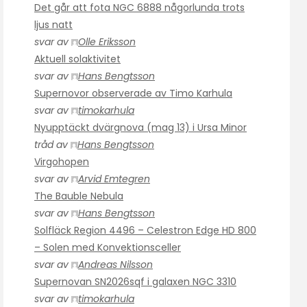
Det går att fota NGC 6888 någorlunda trots
ljus natt
svar av
Olle Eriksson
Aktuell solaktivitet
svar av
Hans Bengtsson
Supernovor observerade av Timo Karhula
svar av
timokarhula
Nyupptäckt dvärgnova (mag 13) i Ursa Minor
tråd av
Hans Bengtsson
Virgohopen
svar av
Arvid Emtegren
The Bauble Nebula
svar av
Hans Bengtsson
Solfläck Region 4496 – Celestron Edge HD 800
– Solen med Konvektionsceller
svar av
Andreas Nilsson
Supernovan SN2026sqf i galaxen NGC 3310
svar av
timokarhula