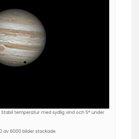
. Stabil temperatur med sydlig vind och 5° under
0 av 6000 bilder stackade.