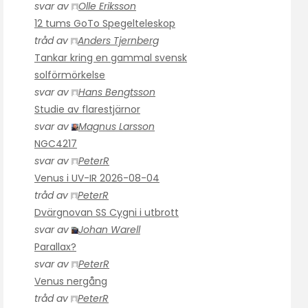
svar av
Olle Eriksson
12 tums GoTo Spegelteleskop
tråd av
Anders Tjernberg
Tankar kring en gammal svensk
solförmörkelse
svar av
Hans Bengtsson
Studie av flarestjärnor
svar av
Magnus Larsson
NGC4217
svar av
PeterR
Venus i UV-IR 2026-08-04
tråd av
PeterR
Dvärgnovan SS Cygni i utbrott
svar av
Johan Warell
Parallax?
svar av
PeterR
Venus nergång
tråd av
PeterR