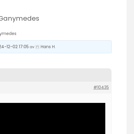
 Ganymedes
nymedes
24-12-02 17:05
Hans H
av
.
#10435