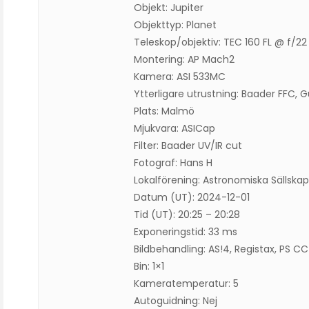
Objekt: Jupiter
Objekttyp: Planet
Teleskop/objektiv: TEC 160 FL @ f/22
Montering: AP Mach2
Kamera: ASI 533MC
Ytterligare utrustning: Baader FFC
Plats: Malmö
Mjukvara: ASICap
Filter: Baader UV/IR cut
Fotograf: Hans H
Lokalförening: Astronomiska Sällska
Datum (UT): 2024-12-01
Tid (UT): 20:25 – 20:28
Exponeringstid: 33 ms
Bildbehandling: AS!4, Registax, PS CC
Bin: 1×1
Kameratemperatur: 5
Autoguidning: Nej