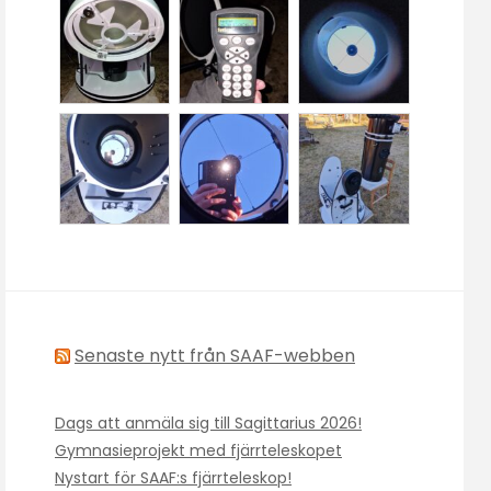
Senaste nytt från SAAF-webben
Dags att anmäla sig till Sagittarius 2026!
Gymnasieprojekt med fjärrteleskopet
Nystart för SAAF:s fjärrteleskop!