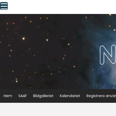
Skip
to
content
Hem
SAAF
Bildgalleriet
Kalendariet
Registrera anvä