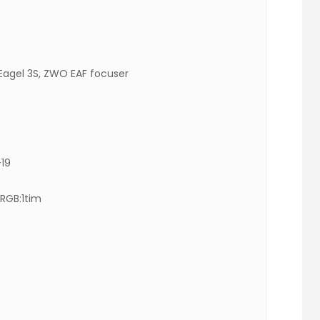
 Eagel 3S, ZWO EAF focuser
-19
 RGB:1tim