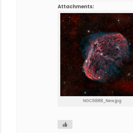
Attachments:
NGC6888_New.jpg