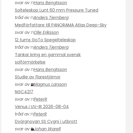
svar av
Hans Bengtsson
Solteleskop Lunt 60 mm Pressure Tuned
tråd av
Anders Tjernberg
Medförfattare till PANORAMA Atlas Deep-Sky
svar av
Olle Eriksson
12 tums GoTo Spegelteleskop
tråd av
Anders Tjernberg
Tankar kring en gammal svensk
solförmörkelse
svar av
Hans Bengtsson
Studie av flarestjärnor
svar av
Magnus Larsson
NGC4217
svar av
PeterR
Venus i UV-IR 2026-08-04
tråd av
PeterR
Dvärgnovan SS Cygni i utbrott
svar av
Johan Warell