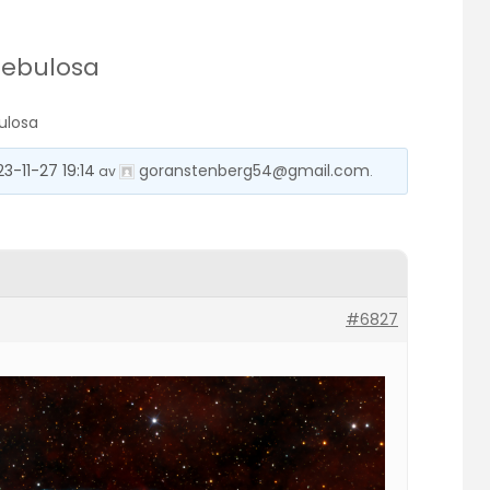
Nebulosa
ulosa
23-11-27 19:14
goranstenberg54@gmail.com
av
.
#6827