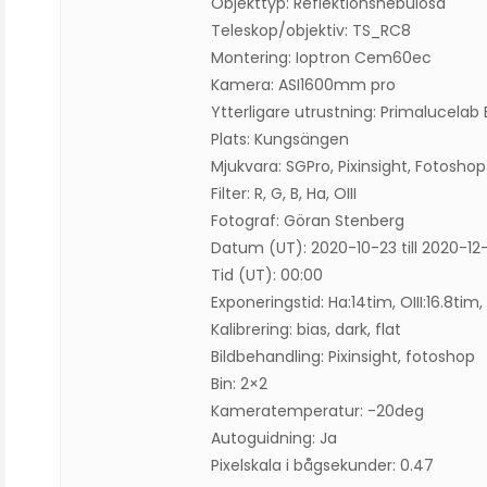
Objekttyp: Reflektionsnebulosa
Teleskop/objektiv: TS_RC8
Montering: Ioptron Cem60ec
Kamera: ASI1600mm pro
Ytterligare utrustning: Primalucelab
Plats: Kungsängen
Mjukvara: SGPro, Pixinsight, Fotoshop
Filter: R, G, B, Ha, OIII
Fotograf: Göran Stenberg
Datum (UT): 2020-10-23 till 2020-12
Tid (UT): 00:00
Exponeringstid: Ha:14tim, OIII:16.8tim,
Kalibrering: bias, dark, flat
Bildbehandling: Pixinsight, fotoshop
Bin: 2×2
Kameratemperatur: -20deg
Autoguidning: Ja
Pixelskala i bågsekunder: 0.47