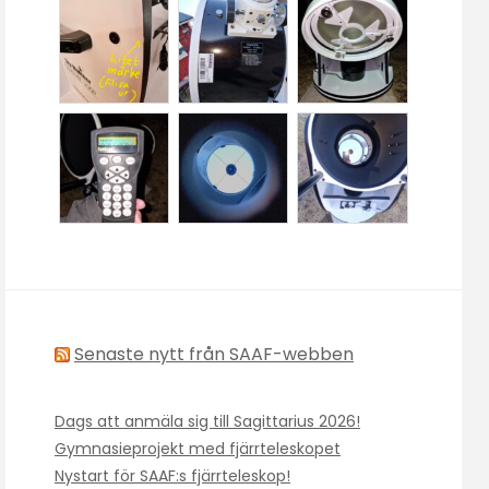
Senaste nytt från SAAF-webben
Dags att anmäla sig till Sagittarius 2026!
Gymnasieprojekt med fjärrteleskopet
Nystart för SAAF:s fjärrteleskop!