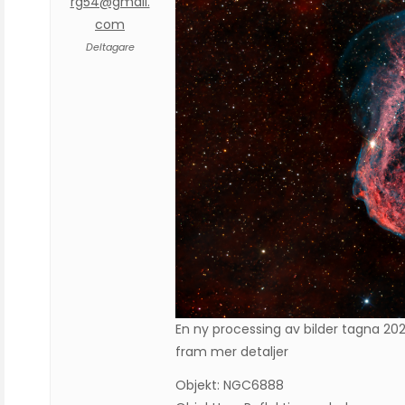
rg54@gmail.
com
Deltagare
En ny processing av bilder tagna 20
fram mer detaljer
Objekt: NGC6888