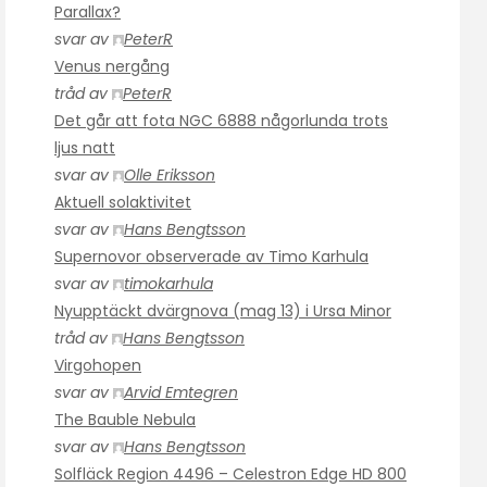
Parallax?
svar av
PeterR
Venus nergång
tråd av
PeterR
Det går att fota NGC 6888 någorlunda trots
ljus natt
svar av
Olle Eriksson
Aktuell solaktivitet
svar av
Hans Bengtsson
Supernovor observerade av Timo Karhula
svar av
timokarhula
Nyupptäckt dvärgnova (mag 13) i Ursa Minor
tråd av
Hans Bengtsson
Virgohopen
svar av
Arvid Emtegren
The Bauble Nebula
svar av
Hans Bengtsson
Solfläck Region 4496 – Celestron Edge HD 800