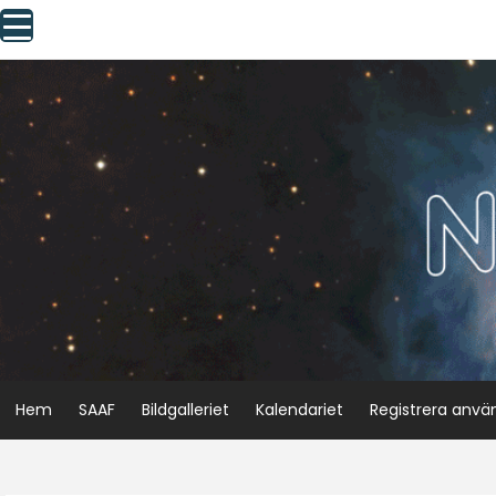
Skip
to
content
Hem
SAAF
Bildgalleriet
Kalendariet
Registrera anvä