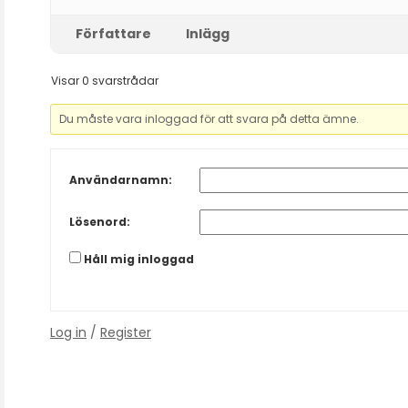
Författare
Inlägg
Visar 0 svarstrådar
Du måste vara inloggad för att svara på detta ämne.
Användarnamn:
Lösenord:
Håll mig inloggad
Log in
/
Register