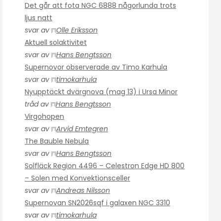
Det går att fota NGC 6888 någorlunda trots
ljus natt
svar av
Olle Eriksson
Aktuell solaktivitet
svar av
Hans Bengtsson
Supernovor observerade av Timo Karhula
svar av
timokarhula
Nyupptäckt dvärgnova (mag 13) i Ursa Minor
tråd av
Hans Bengtsson
Virgohopen
svar av
Arvid Emtegren
The Bauble Nebula
svar av
Hans Bengtsson
Solfläck Region 4496 – Celestron Edge HD 800
– Solen med Konvektionsceller
svar av
Andreas Nilsson
Supernovan SN2026sqf i galaxen NGC 3310
svar av
timokarhula