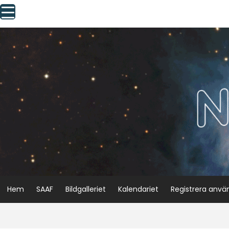
Skip
to
content
Hem
SAAF
Bildgalleriet
Kalendariet
Registrera anvä