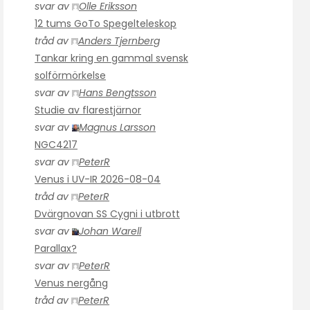
svar av
Olle Eriksson
12 tums GoTo Spegelteleskop
tråd av
Anders Tjernberg
Tankar kring en gammal svensk
solförmörkelse
svar av
Hans Bengtsson
Studie av flarestjärnor
svar av
Magnus Larsson
NGC4217
svar av
PeterR
Venus i UV-IR 2026-08-04
tråd av
PeterR
Dvärgnovan SS Cygni i utbrott
svar av
Johan Warell
Parallax?
svar av
PeterR
Venus nergång
tråd av
PeterR