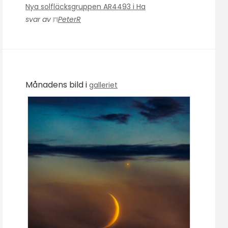
Nya solfläcksgruppen AR4493 i Ha
svar av
PeterR
Månadens bild i
galleriet