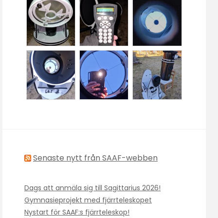
Senaste nytt från SAAF-webben
Dags att anmäla sig till Sagittarius 2026!
Gymnasieprojekt med fjärrteleskopet
Nystart för SAAF:s fjärrteleskop!