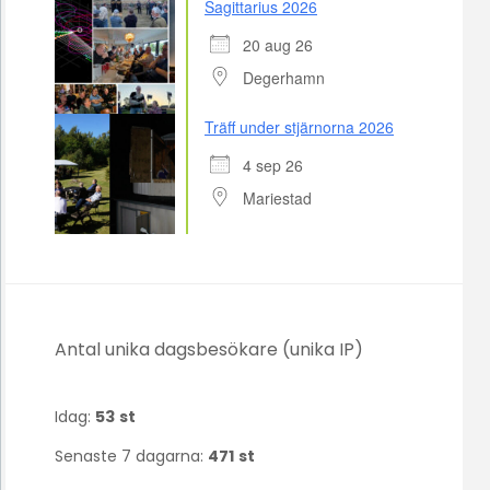
Sagittarius 2026
20 aug 26
Degerhamn
Träff under stjärnorna 2026
4 sep 26
Mariestad
Antal unika dagsbesökare (unika IP)
Idag:
53
st
Senaste 7 dagarna:
471
st