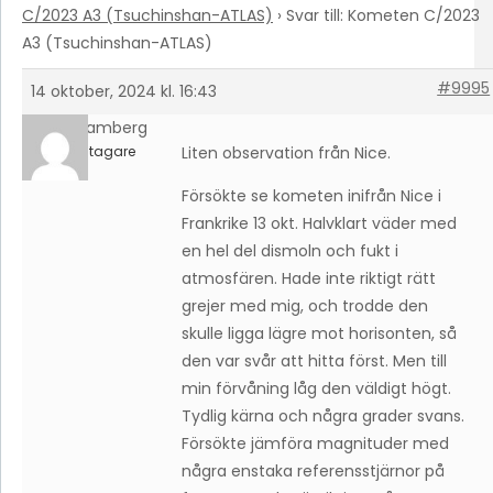
C/2023 A3 (Tsuchinshan-ATLAS)
›
Svar till: Kometen C/2023
A3 (Tsuchinshan-ATLAS)
#9995
14 oktober, 2024 kl. 16:43
Ivar Hamberg
Deltagare
Liten observation från Nice.
Försökte se kometen inifrån Nice i
Frankrike 13 okt. Halvklart väder med
en hel del dismoln och fukt i
atmosfären. Hade inte riktigt rätt
grejer med mig, och trodde den
skulle ligga lägre mot horisonten, så
den var svår att hitta först. Men till
min förvåning låg den väldigt högt.
Tydlig kärna och några grader svans.
Försökte jämföra magnituder med
några enstaka referensstjärnor på