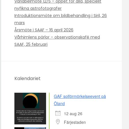
Variabelmöte 12/5 – öppet för alla, speciellt
nyfikna astrofotografer
Introduktionsmöte om bildbehandling i Siril, 26
mars
Årsmöte i SAAF – 16 april 2026
Vårhimlens pärlor – observationskafé med
SAAF, 25 februari
Kalendariet
GAF solförmörkelseevent på
Öland
12 aug 26
Färjestaden