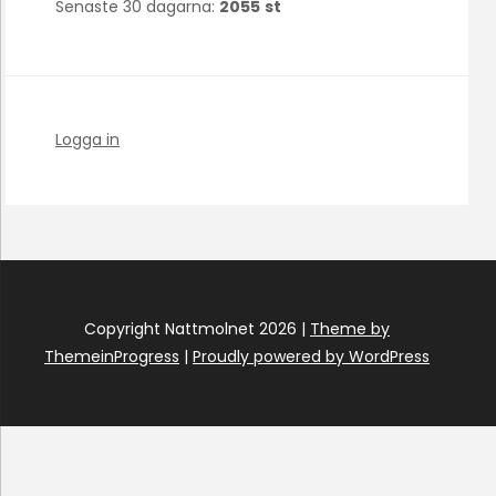
Senaste 30 dagarna:
2055
st
Logga in
Copyright Nattmolnet 2026 |
Theme by
ThemeinProgress
|
Proudly powered by WordPress