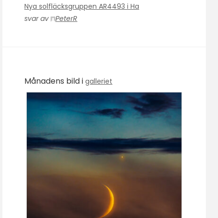
Nya solfläcksgruppen AR4493 i Ha
svar av
PeterR
Månadens bild i
galleriet