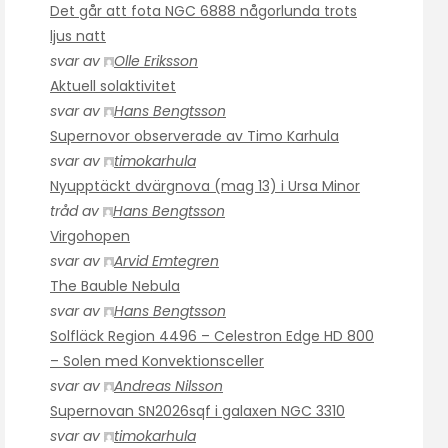
Det går att fota NGC 6888 någorlunda trots
ljus natt
svar av
Olle Eriksson
Aktuell solaktivitet
svar av
Hans Bengtsson
Supernovor observerade av Timo Karhula
svar av
timokarhula
Nyupptäckt dvärgnova (mag 13) i Ursa Minor
tråd av
Hans Bengtsson
Virgohopen
svar av
Arvid Emtegren
The Bauble Nebula
svar av
Hans Bengtsson
Solfläck Region 4496 – Celestron Edge HD 800
– Solen med Konvektionsceller
svar av
Andreas Nilsson
Supernovan SN2026sqf i galaxen NGC 3310
svar av
timokarhula