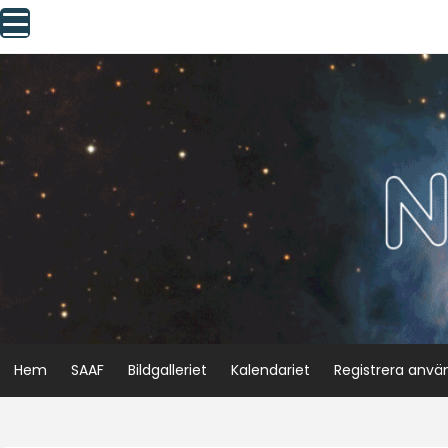
Skip
to
content
Hem
SAAF
Bildgalleriet
Kalendariet
Registrera anvä