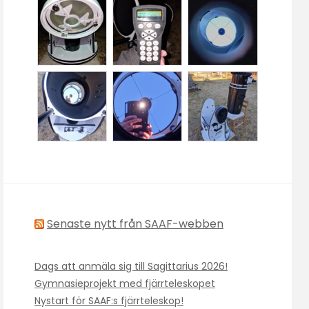
Senaste nytt från SAAF-webben
Dags att anmäla sig till Sagittarius 2026!
Gymnasieprojekt med fjärrteleskopet
Nystart för SAAF:s fjärrteleskop!