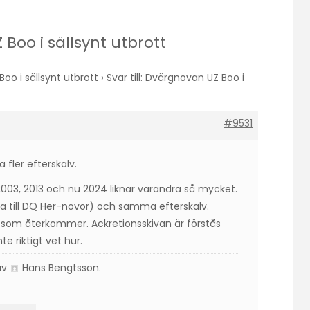
 Boo i sällsynt utbrott
oo i sällsynt utbrott
›
Svar till: Dvärgnovan UZ Boo i
#9531
a fler efterskalv.
2003, 2013 och nu 2024 liknar varandra så mycket.
 till DQ Her-novor) och samma efterskalv.
 som återkommer. Ackretionsskivan är förstås
te riktigt vet hur.
 av
Hans Bengtsson
.