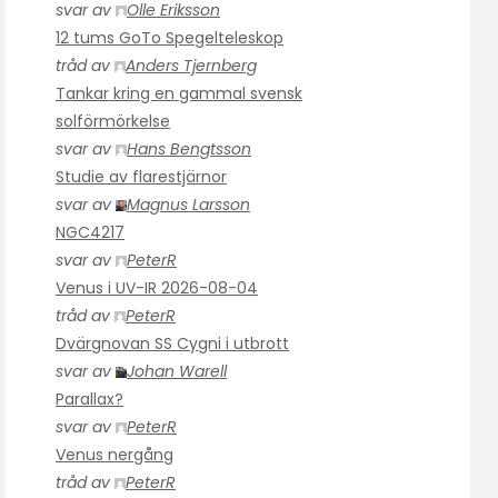
svar av
Olle Eriksson
12 tums GoTo Spegelteleskop
tråd av
Anders Tjernberg
Tankar kring en gammal svensk
solförmörkelse
svar av
Hans Bengtsson
Studie av flarestjärnor
svar av
Magnus Larsson
NGC4217
svar av
PeterR
Venus i UV-IR 2026-08-04
tråd av
PeterR
Dvärgnovan SS Cygni i utbrott
svar av
Johan Warell
Parallax?
svar av
PeterR
Venus nergång
tråd av
PeterR