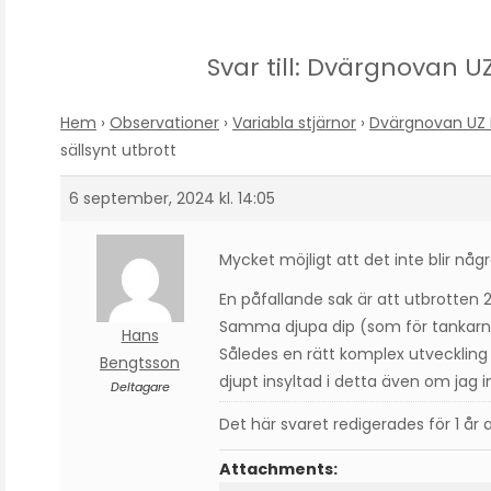
Svar till: Dvärgnovan UZ
Hem
›
Observationer
›
Variabla stjärnor
›
Dvärgnovan UZ B
sällsynt utbrott
6 september, 2024 kl. 14:05
Mycket möjligt att det inte blir någr
En påfallande sak är att utbrotten 
Samma djupa dip (som för tankarna
Hans
Således en rätt komplex utveckling
Bengtsson
djupt insyltad i detta även om jag in
Deltagare
Det här svaret redigerades för 1 år
Attachments: