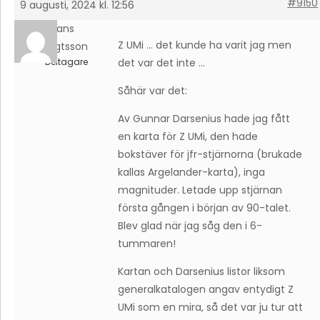
#9150
9 augusti, 2024 kl. 12:56
Hans
Z UMi … det kunde ha varit jag men
Bengtsson
Deltagare
det var det inte …
Såhär var det:
Av Gunnar Darsenius hade jag fått
en karta för Z UMi, den hade
bokstäver för jfr-stjärnorna (brukade
kallas Argelander-karta), inga
magnituder. Letade upp stjärnan
första gången i början av 90-talet.
Blev glad när jag såg den i 6-
tummaren!
Kartan och Darsenius listor liksom
generalkatalogen angav entydigt Z
UMi som en mira, så det var ju tur att