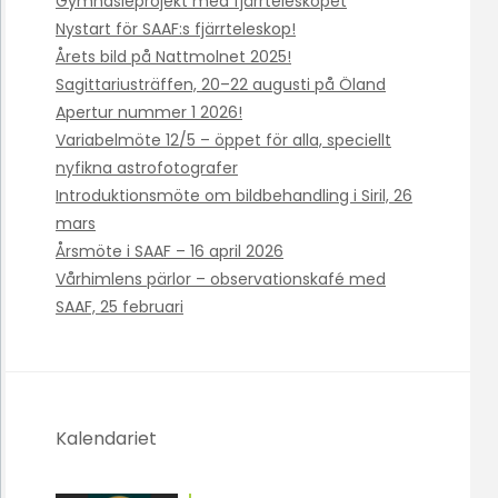
Gymnasieprojekt med fjärrteleskopet
Nystart för SAAF:s fjärrteleskop!
Årets bild på Nattmolnet 2025!
Sagittariusträffen, 20–22 augusti på Öland
Apertur nummer 1 2026!
Variabelmöte 12/5 – öppet för alla, speciellt
nyfikna astrofotografer
Introduktionsmöte om bildbehandling i Siril, 26
mars
Årsmöte i SAAF – 16 april 2026
Vårhimlens pärlor – observationskafé med
SAAF, 25 februari
Kalendariet