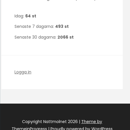
Idag:
64
st
Senaste 7 dagarna:
493
st
Senaste 30 dagarna:
2066
st
Logga in
Copyright Nattmolnet 2026 |
Theme by
ThemeinProgress
|
Proudly powered by WordPress