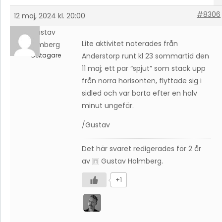
#8306
12 maj, 2024 kl. 20:00
Gustav
Lite aktivitet noterades från
Holmberg
Deltagare
Anderstorp runt kl 23 sommartid den
11 maj; ett par “spjut” som stack upp
från norra horisonten, flyttade sig i
sidled och var borta efter en halv
minut ungefär.
/Gustav
Det här svaret redigerades för 2 år
av
Gustav Holmberg
.
+1