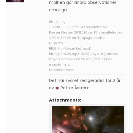
molnen gör andra observationer
omöjliga…
Utrustning
TS ONTC808 20 cm F4 spegelteleskop
Bresser Messier 209D 20 cm F6 spegelteleskop
GSO N-305 30 cm F4 spegelteleskop
NEQ6 Pro
HEQ5 Pro (Rowan belt mod)
Risingcam 26 mp (IMX 571), kyld färgkamera.
Player One Poseidon 26 mp (IMX571) kyld
monokamera
Komakorrektorer
Det här svaret redigerades för 2 år
av
Petter Åström
.
Attachments: