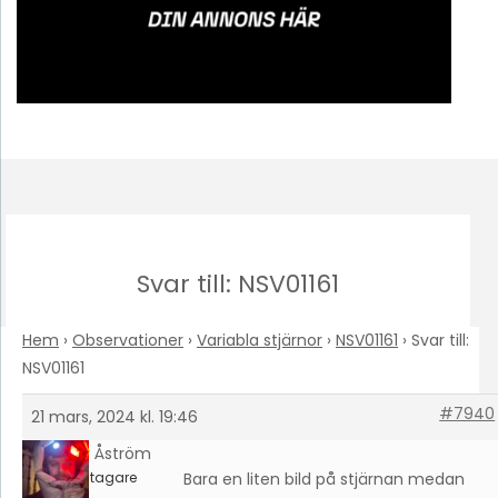
Svar till: NSV01161
Hem
›
Observationer
›
Variabla stjärnor
›
NSV01161
›
Svar till:
NSV01161
#7940
21 mars, 2024 kl. 19:46
Petter Åström
Deltagare
Bara en liten bild på stjärnan medan