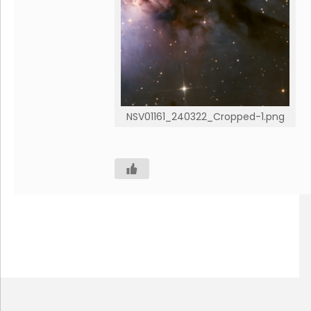
NSV01161_240322_Cropped-1.png