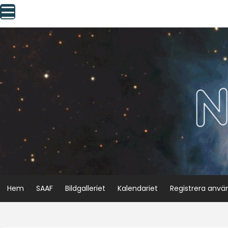
Skip
to
content
Hem
SAAF
Bildgalleriet
Kalendariet
Registrera anvä