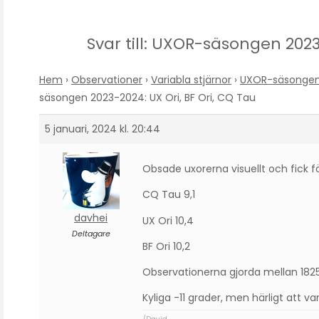
Svar till: UXOR-säsongen 2023
Hem
›
Observationer
›
Variabla stjärnor
›
UXOR-säsongen 
säsongen 2023-2024: UX Ori, BF Ori, CQ Tau
5 januari, 2024 kl. 20:44
Obsade uxorerna visuellt och fick f
CQ Tau 9,1
davhei
UX Ori 10,4
Deltagare
BF Ori 10,2
Observationerna gjorda mellan 1825
Kyliga -11 grader, men härligt att va