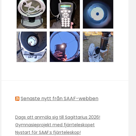
Senaste nytt från SAAF-webben
Dags att anmäla sig till Sagittarius 2026!
Gymnasieprojekt med fjärrteleskopet
Nystart för SAAF:s fjärrteleskop!