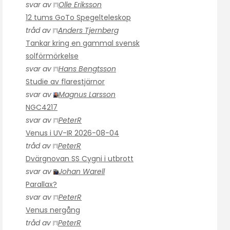
svar av
Olle Eriksson
12 tums GoTo Spegelteleskop
tråd av
Anders Tjernberg
Tankar kring en gammal svensk
solförmörkelse
svar av
Hans Bengtsson
Studie av flarestjärnor
svar av
Magnus Larsson
NGC4217
svar av
PeterR
Venus i UV-IR 2026-08-04
tråd av
PeterR
Dvärgnovan SS Cygni i utbrott
svar av
Johan Warell
Parallax?
svar av
PeterR
Venus nergång
tråd av
PeterR