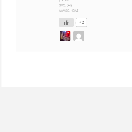
/David
SVO: DHE
AAVSO: HDAE
+2