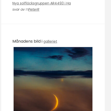
Nya solfläcksgruppen AR4493 i Ha
svar av
PeterR
Månadens bild i
galleriet