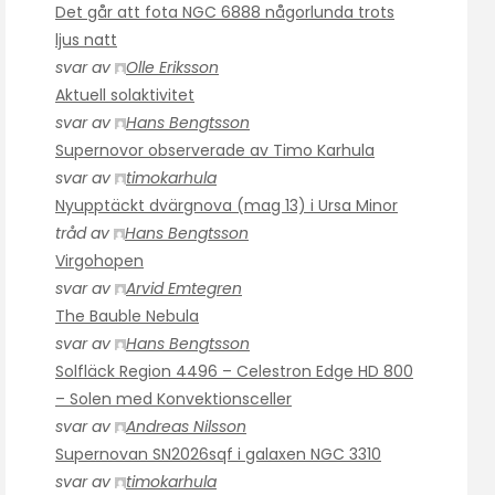
Det går att fota NGC 6888 någorlunda trots
ljus natt
svar av
Olle Eriksson
Aktuell solaktivitet
svar av
Hans Bengtsson
Supernovor observerade av Timo Karhula
svar av
timokarhula
Nyupptäckt dvärgnova (mag 13) i Ursa Minor
tråd av
Hans Bengtsson
Virgohopen
svar av
Arvid Emtegren
The Bauble Nebula
svar av
Hans Bengtsson
Solfläck Region 4496 – Celestron Edge HD 800
– Solen med Konvektionsceller
svar av
Andreas Nilsson
Supernovan SN2026sqf i galaxen NGC 3310
svar av
timokarhula