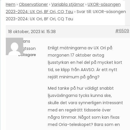
Hem
›
Observationer
›
Variabla stjärnor
›
UXOR-säsongen
2023-2024: UX Ori, BF Ori, CQ Tau
›
Svar till: UXOR-säsongen
2023-2024: UX Ori, BF Ori, CQ Tau
#6509
18 oktober, 2023 kl. 15:38
Hans
Enligt mätningarna av UX Ori på
Bengtsson
Deltagare
morgonen 17 oktober avtog
ljusstyrkan en hel del på mycket kort
tid, se klipp från AAVSO. Är ett nytt
rejält minimum på gång?
Med tanke på hur väldigt snabbt
ljusväxlingarna tycks kunna ske,
skulle det vara synnerligen intressant
med en regelrätt tidsserie över
några timmar. Något som kan fixas
med Oria-teleskopet? Bara som en