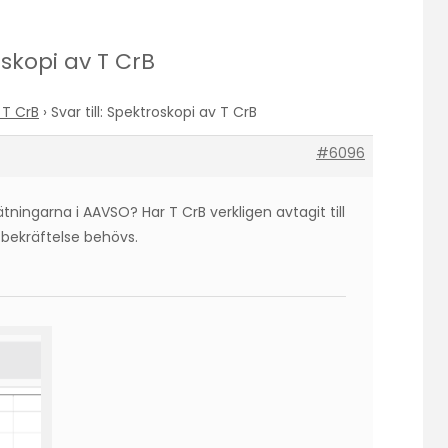
roskopi av T CrB
 T CrB
›
Svar till: Spektroskopi av T CrB
#6096
ingarna i AAVSO? Har T CrB verkligen avtagit till
n bekräftelse behövs.