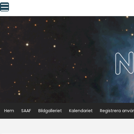
Skip
to
content
Hem
SAAF
Bildgalleriet
Kalendariet
Registrera anvä