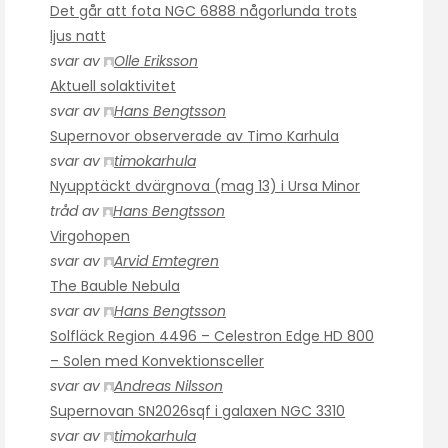
Det går att fota NGC 6888 någorlunda trots
ljus natt
svar av
Olle Eriksson
Aktuell solaktivitet
svar av
Hans Bengtsson
Supernovor observerade av Timo Karhula
svar av
timokarhula
Nyupptäckt dvärgnova (mag 13) i Ursa Minor
tråd av
Hans Bengtsson
Virgohopen
svar av
Arvid Emtegren
The Bauble Nebula
svar av
Hans Bengtsson
Solfläck Region 4496 – Celestron Edge HD 800
– Solen med Konvektionsceller
svar av
Andreas Nilsson
Supernovan SN2026sqf i galaxen NGC 3310
svar av
timokarhula