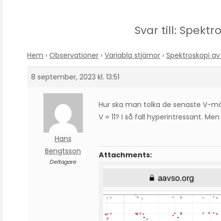
Svar till: Spekt
Hem
›
Observationer
›
Variabla stjärnor
›
Spektroskopi av
8 september, 2023 kl. 13:51
Hur ska man tolka de senaste V-mätn
V = 11? I så fall hyperintressant. Me
Hans
Bengtsson
Attachments:
Deltagare