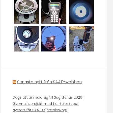
Senaste nytt från SAAF-webben
Dags att anmäla sig till Sagittarius 2026!
Gymnasieprojekt med fjärrteleskopet
Nystart för SAAF:s fjärrteleskop!