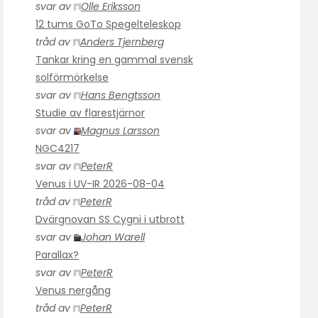
svar av
Olle Eriksson
12 tums GoTo Spegelteleskop
tråd av
Anders Tjernberg
Tankar kring en gammal svensk
solförmörkelse
svar av
Hans Bengtsson
Studie av flarestjärnor
svar av
Magnus Larsson
NGC4217
svar av
PeterR
Venus i UV-IR 2026-08-04
tråd av
PeterR
Dvärgnovan SS Cygni i utbrott
svar av
Johan Warell
Parallax?
svar av
PeterR
Venus nergång
tråd av
PeterR