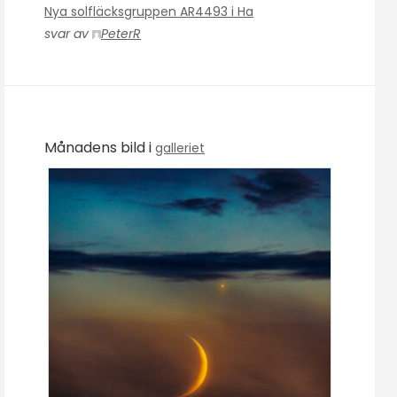
Nya solfläcksgruppen AR4493 i Ha
svar av
PeterR
Månadens bild i
galleriet