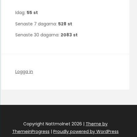
Idag:
55
st
Senaste 7 dagarna:
528
st
Senaste 30 dagarna:
2083
st
Logga in
Copyright Nattmolnet 2026 |
Theme by
ThemeinProgress
|
Proudly powered by WordPress