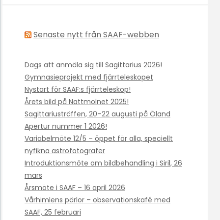
Senaste nytt från SAAF-webben
Dags att anmäla sig till Sagittarius 2026!
Gymnasieprojekt med fjärrteleskopet
Nystart för SAAF:s fjärrteleskop!
Årets bild på Nattmolnet 2025!
Sagittariusträffen, 20–22 augusti på Öland
Apertur nummer 1 2026!
Variabelmöte 12/5 – öppet för alla, speciellt
nyfikna astrofotografer
Introduktionsmöte om bildbehandling i Siril, 26
mars
Årsmöte i SAAF – 16 april 2026
Vårhimlens pärlor – observationskafé med
SAAF, 25 februari