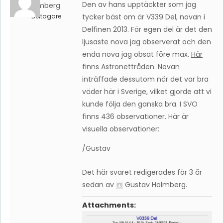
Den av hans upptäckter som jag
Holmberg
Deltagare
tycker bäst om är V339 Del, novan i
Delfinen 2013. För egen del är det den
ljusaste nova jag observerat och den
enda nova jag obsat före max.
Här
finns Astronettråden. Novan
inträffade dessutom när det var bra
väder här i Sverige, vilket gjorde att vi
kunde följa den ganska bra. I SVO
finns 436 observationer. Här är
visuella observationer:
/Gustav
Det här svaret redigerades för 3 år
sedan av
Gustav Holmberg
.
Attachments: