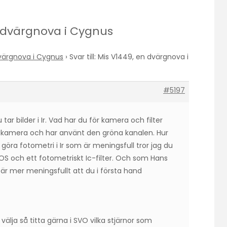
en dvärgnova i Cygnus
värgnova i Cygnus
›
Svar till: Mis V1449, en dvärgnova i
#5197
tar bilder i Ir. Vad har du för kamera och filter
gkamera och har använt den gröna kanalen. Hur
öra fotometri i Ir som är meningsfull tror jag du
 och ett fotometriskt Ic-filter. Och som Hans
et är mer meningsfullt att du i första hand
välja så titta gärna i SVO vilka stjärnor som