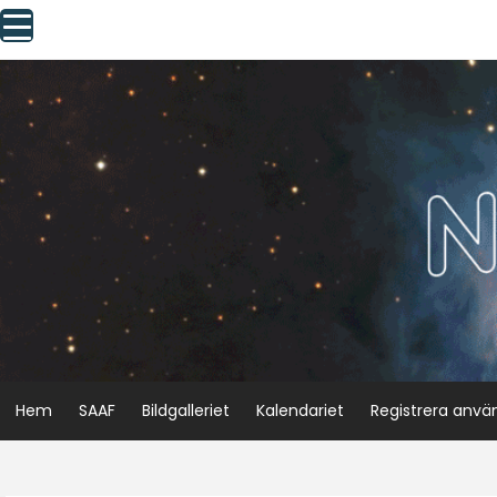
Skip
to
content
Hem
SAAF
Bildgalleriet
Kalendariet
Registrera anvä