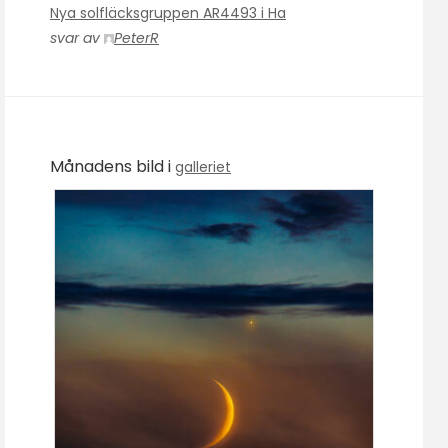
Nya solfläcksgruppen AR4493 i Ha
svar av
PeterR
Månadens bild i
galleriet