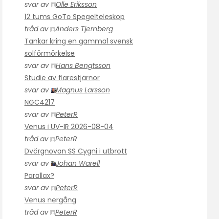
svar av
Olle Eriksson
12 tums GoTo Spegelteleskop
tråd av
Anders Tjernberg
Tankar kring en gammal svensk
solförmörkelse
svar av
Hans Bengtsson
Studie av flarestjärnor
svar av
Magnus Larsson
NGC4217
svar av
PeterR
Venus i UV-IR 2026-08-04
tråd av
PeterR
Dvärgnovan SS Cygni i utbrott
svar av
Johan Warell
Parallax?
svar av
PeterR
Venus nergång
tråd av
PeterR