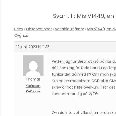
Svar till: Mis V1449, 
Hem
›
Observationer
›
Variabla stjärnor
›
Mis V1449, en d
Cygnus
12 juni, 2023 kl. 11:35
Petter, jag funderar också på när du 
då? Som jag fattade har du en fär
funkar det då med Ir? Om man ska g
Thomas
ska ha en monokrom CCD eller CMOS
Karlsson
skrev är not Ir lite överkurs. Tror d
Deltagare
koncentrerar dig på V/TG.
Om du inte vet vilka stjärnor du ska 