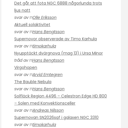
Det går att fota NGC 6888 någorlunda trots
ljus natt
svar av
Olle Eriksson
Aktuell solaktivitet
svar av
Hans Bengtsson
Supernovor observerade av Timo Karhula
svar av
timokarhula
Nyupptäckt dvärgnova (mag 13) i Ursa Minor
tråd av
Hans Bengtsson
Virgohopen
svar av
Arvid Emtegren
The Bauble Nebula
svar av
Hans Bengtsson
Solfläck Region 4496 – Celestron Edge HD 800
– Solen med Konvektionsceller
svar av
Andreas Nilsson
Supernovan SN2026sqf i galaxen NGC 3310
svar av
timokarhula