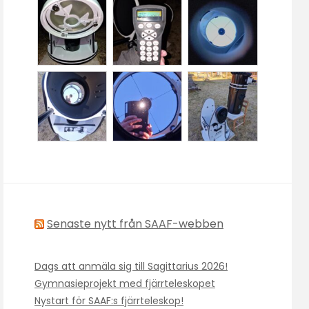
Senaste nytt från SAAF-webben
Dags att anmäla sig till Sagittarius 2026!
Gymnasieprojekt med fjärrteleskopet
Nystart för SAAF:s fjärrteleskop!