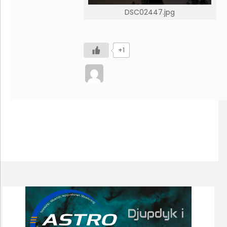
DSC02447.jpg
+1