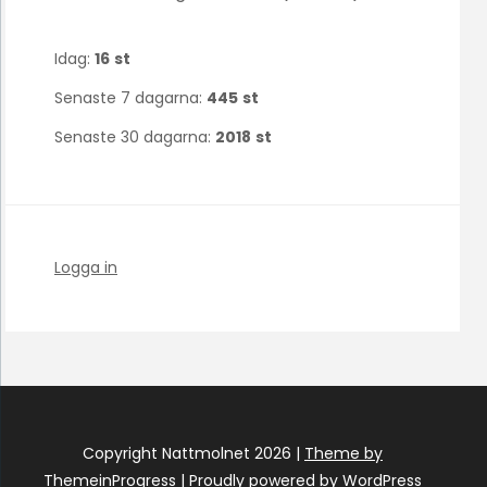
Idag:
16
st
Senaste 7 dagarna:
445
st
Senaste 30 dagarna:
2018
st
Logga in
Copyright Nattmolnet 2026 |
Theme by
ThemeinProgress
|
Proudly powered by WordPress