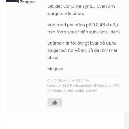
Deltagare
OK, det var ju lite synd…. även om
klargörande är bra.
Vad med perioden på 0,0148 d då, i
min förra serie? Nån substans i den?
Stjärnan är för övrigt kvar på CBAs
target list för våren, så det blir mer
obsar.
Magnus
C11, C8, Skywatcher ED100 Pro
Celestron CGE-Pro, Losmandy G11, Celestron AVX
QHY268m, QHY183, ASI183, ASI294