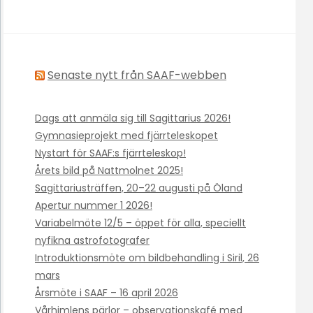
Senaste nytt från SAAF-webben
Dags att anmäla sig till Sagittarius 2026!
Gymnasieprojekt med fjärrteleskopet
Nystart för SAAF:s fjärrteleskop!
Årets bild på Nattmolnet 2025!
Sagittariusträffen, 20–22 augusti på Öland
Apertur nummer 1 2026!
Variabelmöte 12/5 – öppet för alla, speciellt
nyfikna astrofotografer
Introduktionsmöte om bildbehandling i Siril, 26
mars
Årsmöte i SAAF – 16 april 2026
Vårhimlens pärlor – observationskafé med