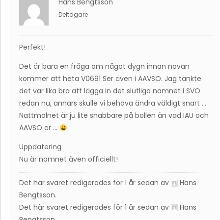
Hans Bengtsson
Deltagare
Perfekt!
Det är bara en fråga om något dygn innan novan
kommer att heta V0691 Ser även i AAVSO. Jag tänkte
det var lika bra att lägga in det slutliga namnet i SVO
redan nu, annars skulle vi behöva ändra väldigt snart …
Nattmolnet är ju lite snabbare på bollen än vad IAU och
AAVSO är …
Uppdatering:
Nu är namnet även officiellt!
Det här svaret redigerades för 1 år sedan av
Hans
Bengtsson
.
Det här svaret redigerades för 1 år sedan av
Hans
Bengtsson
.