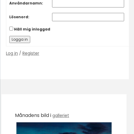
Användarnamn:
Lösenord:
Håll mig inloggad
Logga in
Log in
/
Register
Månadens bild i
galleriet