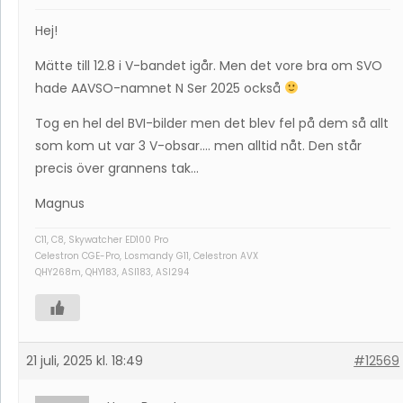
Hej!
Mätte till 12.8 i V-bandet igår. Men det vore bra om SVO
hade AAVSO-namnet N Ser 2025 också
Tog en hel del BVI-bilder men det blev fel på dem så allt
som kom ut var 3 V-obsar…. men alltid nåt. Den står
precis över grannens tak…
Magnus
C11, C8, Skywatcher ED100 Pro
Celestron CGE-Pro, Losmandy G11, Celestron AVX
QHY268m, QHY183, ASI183, ASI294
21 juli, 2025 kl. 18:49
#12569