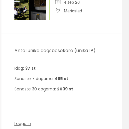
4 sep 26
Mariestad
Antal unika dagsbesökare (unika IP)
Idag:
37
st
Senaste 7 dagarna:
455
st
Senaste 30 dagarna:
2039
st
Logga in