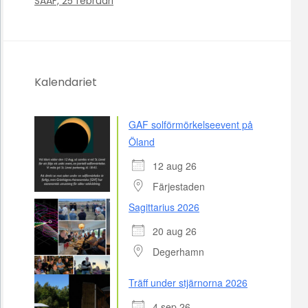
SAAF, 25 februari
Kalendariet
GAF solförmörkelseevent på
Öland
12 aug 26
Färjestaden
Sagittarius 2026
20 aug 26
Degerhamn
Träff under stjärnorna 2026
4 sep 26