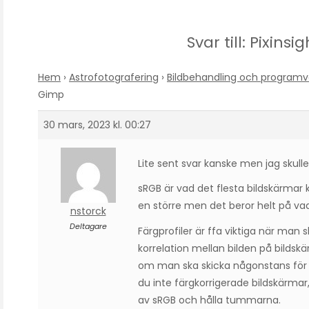
Svar till: Pixinsig
Hem
›
Astrofotografering
›
Bildbehandling och programv
Gimp
30 mars, 2023 kl. 00:27
Lite sent svar kanske men jag skull
sRGB är vad det flesta bildskärmar
en större men det beror helt på vad
nstorck
Deltagare
Färgprofiler är ffa viktiga när man s
korrelation mellan bilden på bilds
om man ska skicka någonstans för u
du inte färgkorrigerade bildskärmar, 
av sRGB och hålla tummarna.