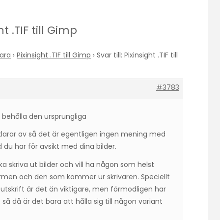
ht .TIF till Gimp
ara
›
Pixinsight .TIF till Gimp
›
Svar till: Pixinsight .TIF till
#3783
e behålla den ursprungliga
 klarar av så det är egentligen ingen mening med
 du har för avsikt med dina bilder.
ka skriva ut bilder och vill ha någon som helst
kärmen och den som kommer ur skrivaren. Speciellt
tskrift är det än viktigare, men förmodligen har
så då är det bara att hålla sig till någon variant