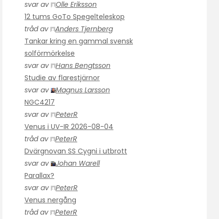
svar av
Olle Eriksson
12 tums GoTo Spegelteleskop
tråd av
Anders Tjernberg
Tankar kring en gammal svensk
solförmörkelse
svar av
Hans Bengtsson
Studie av flarestjärnor
svar av
Magnus Larsson
NGC4217
svar av
PeterR
Venus i UV-IR 2026-08-04
tråd av
PeterR
Dvärgnovan SS Cygni i utbrott
svar av
Johan Warell
Parallax?
svar av
PeterR
Venus nergång
tråd av
PeterR