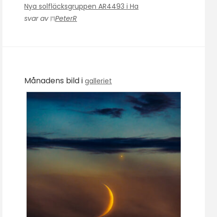
Nya solfläcksgruppen AR4493 i Ha
svar av
PeterR
Månadens bild i
galleriet