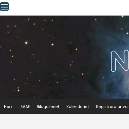
Skip
to
content
Hem
SAAF
Bildgalleriet
Kalendariet
Registrera anvä