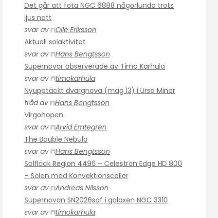
Det går att fota NGC 6888 någorlunda trots
ljus natt
svar av
Olle Eriksson
Aktuell solaktivitet
svar av
Hans Bengtsson
Supernovor observerade av Timo Karhula
svar av
timokarhula
Nyupptäckt dvärgnova (mag 13) i Ursa Minor
tråd av
Hans Bengtsson
Virgohopen
svar av
Arvid Emtegren
The Bauble Nebula
svar av
Hans Bengtsson
Solfläck Region 4496 – Celestron Edge HD 800
– Solen med Konvektionsceller
svar av
Andreas Nilsson
Supernovan SN2026sqf i galaxen NGC 3310
svar av
timokarhula