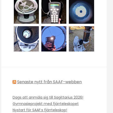
Senaste nytt från SAAF-webben
Dags att anmäla sig till Sagittarius 2026!
Gymnasieprojekt med fjärrteleskopet
Nystart för SAAF:s fjärrteleskop!