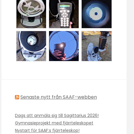
Senaste nytt från SAAF-webben
Dags att anmäla sig till Sagittarius 2026!
Gymnasieprojekt med fjärrteleskopet
Nystart för SAAF:s fjärrteleskop!