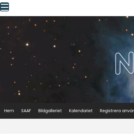
Skip
to
content
Hem
SAAF
Bildgalleriet
Kalendariet
Registrera anvä