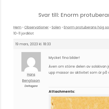
Svar till: Enorm protubera
Hem
›
Observationer
›
Solen
›
Enorm protuberans hög som
10-11 jordklot
19 mars, 2023 kl. 18:33
Mycket fina bilder!
Även om större delen av solskivan ju
upp massor av aktivitet som är på v
Hans
Bengtsson
Deltagare
Attachments: