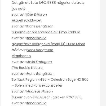
Det går att fota NGC 6888 någorlunda trots
ljus natt
svar av
Olle Eriksson
Aktuell solaktivitet
svar av
Hans Bengtsson
Supernovor observerade av Timo Karhula
svar av
timokarhula
Nyupptäckt dvärgnova (mag 13) i Ursa Minor
tråd av
Hans Bengtsson
Virgohopen
svar av
Arvid Emtegren
The Bauble Nebula
svar av
Hans Bengtsson
Solfläck Region 4496 – Celestron Edge HD 800
– Solen med Konvektionsceller
svar av
Andreas Nilsson
Supernovan SN2026sqf i galaxen NGC 3310
svar av
timokarhula