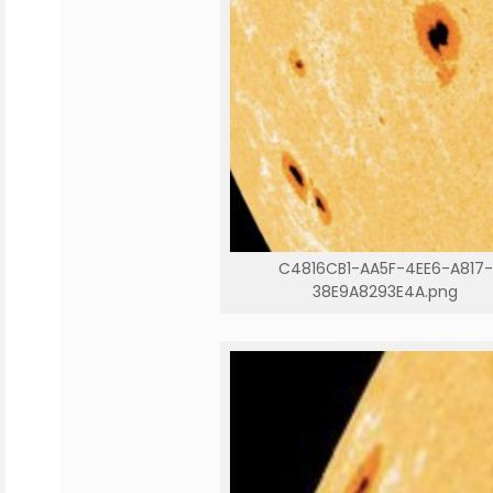
C4816CB1-AA5F-4EE6-A817-
38E9A8293E4A.png