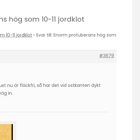
ns hög som 10-11 jordklot
 10-11 jordklot
›
Svar till: Enorm protuberans hög som
#3679
st nu är fläckfri, så har det vid ostkanten dykt
äg in.