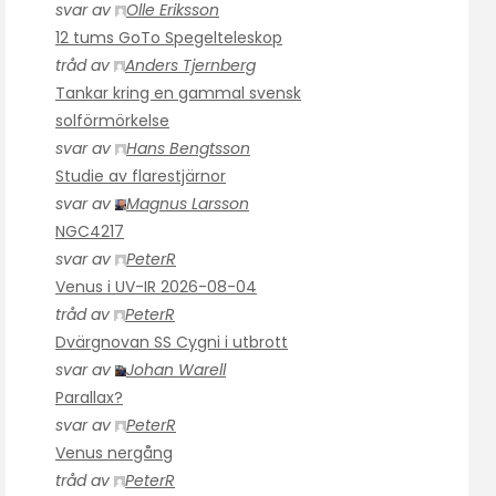
svar av
Olle Eriksson
12 tums GoTo Spegelteleskop
tråd av
Anders Tjernberg
Tankar kring en gammal svensk
solförmörkelse
svar av
Hans Bengtsson
Studie av flarestjärnor
svar av
Magnus Larsson
NGC4217
svar av
PeterR
Venus i UV-IR 2026-08-04
tråd av
PeterR
Dvärgnovan SS Cygni i utbrott
svar av
Johan Warell
Parallax?
svar av
PeterR
Venus nergång
tråd av
PeterR