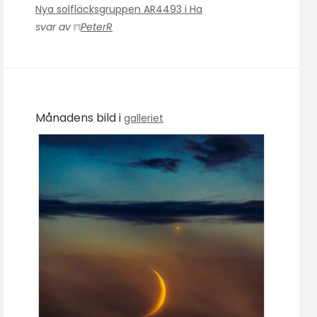
Nya solfläcksgruppen AR4493 i Ha
svar av
PeterR
Månadens bild i
galleriet