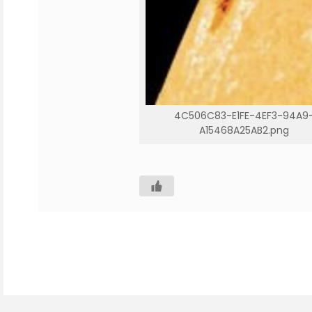
4C506C83-E1FE-4EF3-94A9
A15468A25AB2.png