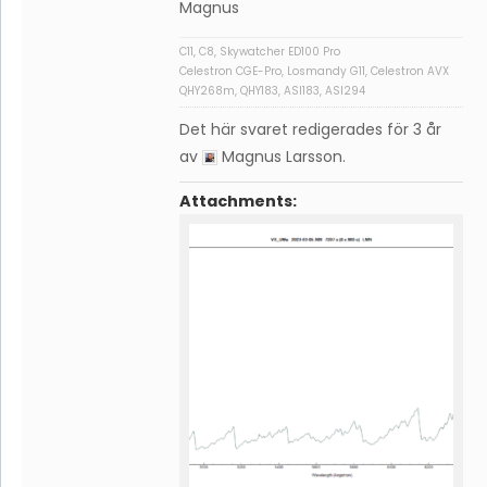
Magnus
C11, C8, Skywatcher ED100 Pro
Celestron CGE-Pro, Losmandy G11, Celestron AVX
QHY268m, QHY183, ASI183, ASI294
Det här svaret redigerades för 3 år
av
Magnus Larsson
.
Attachments: