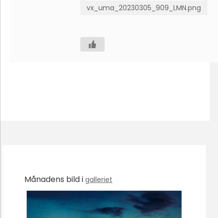
vx_uma_20230305_909_LMN.png
Månadens bild i
galleriet