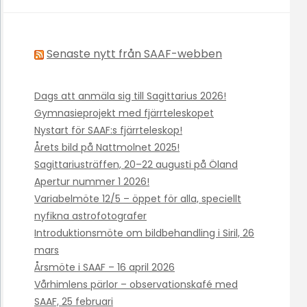
Senaste nytt från SAAF-webben
Dags att anmäla sig till Sagittarius 2026!
Gymnasieprojekt med fjärrteleskopet
Nystart för SAAF:s fjärrteleskop!
Årets bild på Nattmolnet 2025!
Sagittariusträffen, 20–22 augusti på Öland
Apertur nummer 1 2026!
Variabelmöte 12/5 – öppet för alla, speciellt
nyfikna astrofotografer
Introduktionsmöte om bildbehandling i Siril, 26
mars
Årsmöte i SAAF – 16 april 2026
Vårhimlens pärlor – observationskafé med
SAAF, 25 februari