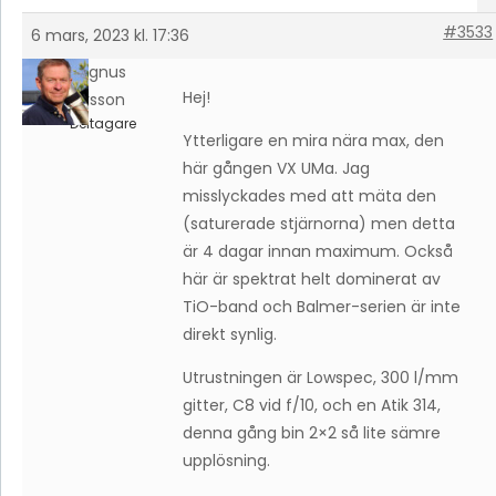
#3533
6 mars, 2023 kl. 17:36
Magnus
Hej!
Larsson
Deltagare
Ytterligare en mira nära max, den
här gången VX UMa. Jag
misslyckades med att mäta den
(saturerade stjärnorna) men detta
är 4 dagar innan maximum. Också
här är spektrat helt dominerat av
TiO-band och Balmer-serien är inte
direkt synlig.
Utrustningen är Lowspec, 300 l/mm
gitter, C8 vid f/10, och en Atik 314,
denna gång bin 2×2 så lite sämre
upplösning.