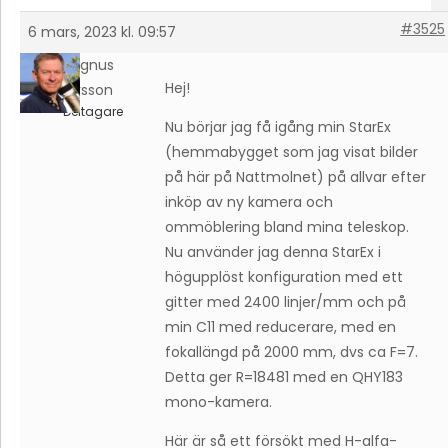
#3525
6 mars, 2023 kl. 09:57
Magnus
Hej!
Larsson
Deltagare
Nu börjar jag få igång min StarEx
(hemmabygget som jag visat bilder
på här på Nattmolnet) på allvar efter
inköp av ny kamera och
ommöblering bland mina teleskop.
Nu använder jag denna StarEx i
högupplöst konfiguration med ett
gitter med 2400 linjer/mm och på
min C11 med reducerare, med en
fokallängd på 2000 mm, dvs ca F=7.
Detta ger R=18481 med en QHY183
mono-kamera.
Här är så ett försökt med H-alfa-