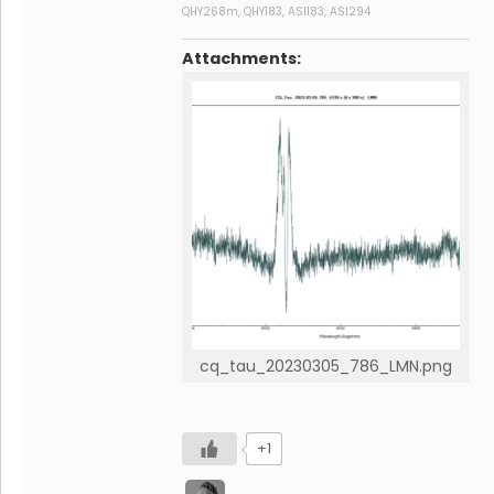
QHY268m, QHY183, ASI183, ASI294
Attachments:
cq_tau_20230305_786_LMN.png
+1