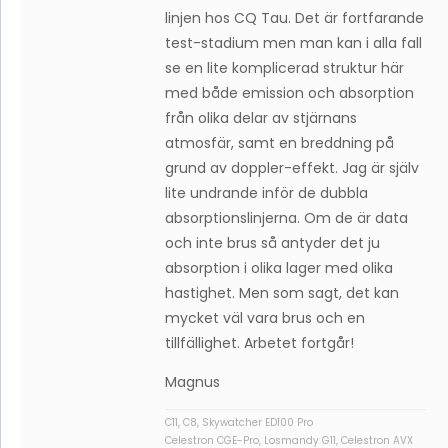
linjen hos CQ Tau. Det är fortfarande
test-stadium men man kan i alla fall
se en lite komplicerad struktur här
med både emission och absorption
från olika delar av stjärnans
atmosfär, samt en breddning på
grund av doppler-effekt. Jag är själv
lite undrande inför de dubbla
absorptionslinjerna. Om de är data
och inte brus så antyder det ju
absorption i olika lager med olika
hastighet. Men som sagt, det kan
mycket väl vara brus och en
tillfällighet. Arbetet fortgår!
Magnus
C11, C8, Skywatcher ED100 Pro
Celestron CGE-Pro, Losmandy G11, Celestron AVX