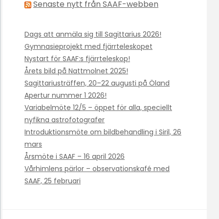
Senaste nytt från SAAF-webben
Dags att anmäla sig till Sagittarius 2026!
Gymnasieprojekt med fjärrteleskopet
Nystart för SAAF:s fjärrteleskop!
Årets bild på Nattmolnet 2025!
Sagittariusträffen, 20–22 augusti på Öland
Apertur nummer 1 2026!
Variabelmöte 12/5 – öppet för alla, speciellt
nyfikna astrofotografer
Introduktionsmöte om bildbehandling i Siril, 26
mars
Årsmöte i SAAF – 16 april 2026
Vårhimlens pärlor – observationskafé med
SAAF, 25 februari