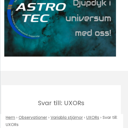
Svar till: UXORs
Hem
›
Observationer
›
Variabla stjärnor
›
UXORs
›
Svar till:
UXORs