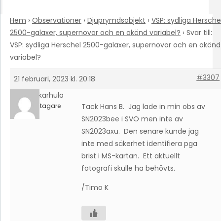
Hem
›
Observationer
›
Djuprymdsobjekt
›
VSP: sydliga Hersche
2500-galaxer, supernovor och en okänd variabel?
›
Svar till:
VSP: sydliga Herschel 2500-galaxer, supernovor och en okänd
variabel?
#3307
21 februari, 2023 kl. 20:18
timokarhula
Deltagare
Tack Hans B. Jag lade in min obs av
SN2023bee i SVO men inte av
SN2023axu. Den senare kunde jag
inte med säkerhet identifiera pga
brist i MS-kartan. Ett aktuellt
fotografi skulle ha behövts.
/Timo K