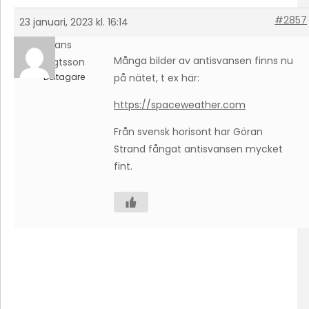
#2857
23 januari, 2023 kl. 16:14
Hans
Många bilder av antisvansen finns nu
Bengtsson
Deltagare
på nätet, t ex här:
https://spaceweather.com
Från svensk horisont har Göran
Strand fångat antisvansen mycket
fint.