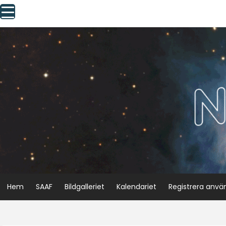
Skip
to
content
Hem
SAAF
Bildgalleriet
Kalendariet
Registrera anvä