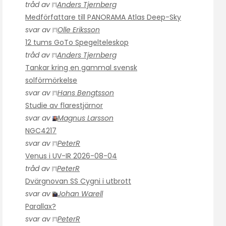
tråd av
Anders Tjernberg
Medförfattare till PANORAMA Atlas Deep-Sky
svar av
Olle Eriksson
12 tums GoTo Spegelteleskop
tråd av
Anders Tjernberg
Tankar kring en gammal svensk
solförmörkelse
svar av
Hans Bengtsson
Studie av flarestjärnor
svar av
Magnus Larsson
NGC4217
svar av
PeterR
Venus i UV-IR 2026-08-04
tråd av
PeterR
Dvärgnovan SS Cygni i utbrott
svar av
Johan Warell
Parallax?
svar av
PeterR