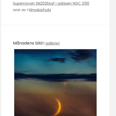
Supernovan SN2026sqf i galaxen NGC 3310
svar av
timokarhula
Månadens bild i
galleriet