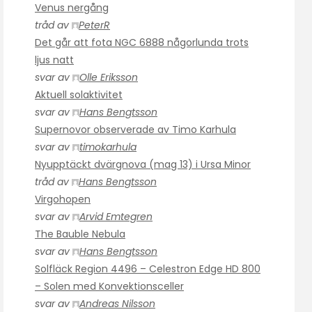
Venus nergång
tråd av
PeterR
Det går att fota NGC 6888 någorlunda trots
ljus natt
svar av
Olle Eriksson
Aktuell solaktivitet
svar av
Hans Bengtsson
Supernovor observerade av Timo Karhula
svar av
timokarhula
Nyupptäckt dvärgnova (mag 13) i Ursa Minor
tråd av
Hans Bengtsson
Virgohopen
svar av
Arvid Emtegren
The Bauble Nebula
svar av
Hans Bengtsson
Solfläck Region 4496 – Celestron Edge HD 800
– Solen med Konvektionsceller
svar av
Andreas Nilsson