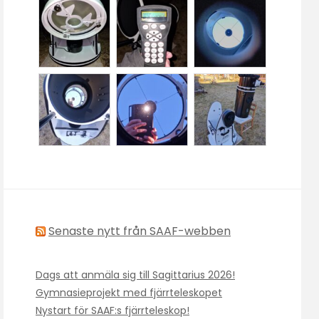
Senaste nytt från SAAF-webben
Dags att anmäla sig till Sagittarius 2026!
Gymnasieprojekt med fjärrteleskopet
Nystart för SAAF:s fjärrteleskop!