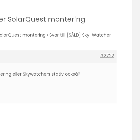
cher SolarQuest montering
olarQuest montering
›
Svar till: [SÅLD] Sky-Watcher
#2722
ering eller Skywatchers stativ också?