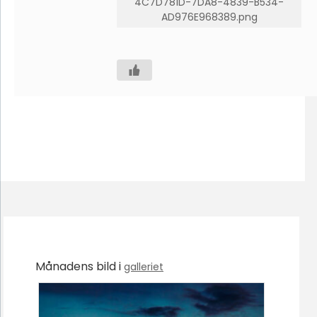
4C7D781D-7DA8-4839-B534-
AD976E968389.png
Månadens bild i
galleriet