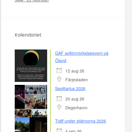
SAAF, 25 februari
Kalendariet
GAF solförmörkelseevent på
Öland
12 aug 26
Färjestaden
Sagittarius 2026
20 aug 26
Degerhamn
Träff under stjärnorna 2026
4 sep 26