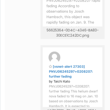
56625364-0D4C-4346-BA83-
30ECE1C242DC.png