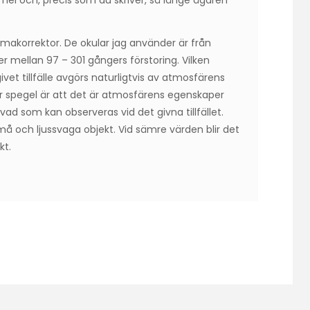
mmel och, precis som du skriver, så länge ägaren
akorrektor. De okular jag använder är från
er mellan 97 – 301 gångers förstoring. Vilken
ivet tillfälle avgörs naturligtvis av atmosfärens
 spegel är att det är atmosfärens egenskaper
ad som kan observeras vid det givna tillfället.
små och ljussvaga objekt. Vid sämre värden blir det
kt.