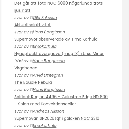
Det går att fota NGC 6888 någorlunda trots
ljus natt
svar av
Olle Eriksson
Aktuell solaktivitet
svar av
Hans Bengtsson
Supernovor observerade av Timo Karhula
svar av
timokarhula
Nyupptäckt dvärgnova (mag 13) i Ursa Minor
tråd av
Hans Bengtsson
Virgohopen
svar av
Arvid Emtegren
The Bauble Nebula
svar av
Hans Bengtsson
Solfläck Region 4496 – Celestron Edge HD 800
– Solen med Konvektionsceller
svar av
Andreas Nilsson
Supernovan SN2026sqf i galaxen NGC 3310
svar av
timokarhula