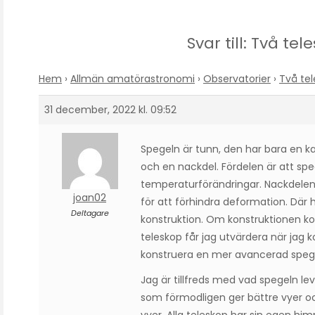
Svar till: Två tel
Hem
›
Allmän amatörastronomi
›
Observatorier
›
Två tel
31 december, 2022 kl. 09:52
Spegeln är tunn, den har bara en ka
och en nackdel. Fördelen är att speg
temperaturförändringar. Nackdelen är
joan02
för att förhindra deformation. Där
Deltagare
konstruktion. Om konstruktionen ko
teleskop får jag utvärdera när jag ko
konstruera en mer avancerad spege
Jag är tillfreds med vad spegeln le
som förmodligen ger bättre vyer o