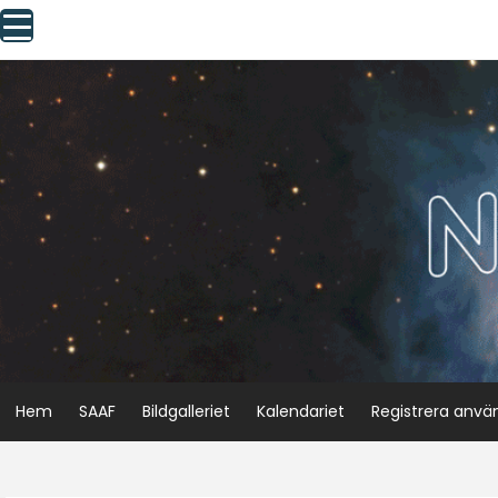
Skip
to
content
Hem
SAAF
Bildgalleriet
Kalendariet
Registrera anvä