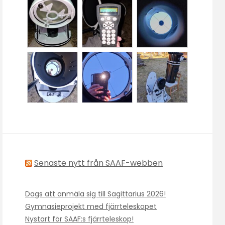
Senaste nytt från SAAF-webben
Dags att anmäla sig till Sagittarius 2026!
Gymnasieprojekt med fjärrteleskopet
Nystart för SAAF:s fjärrteleskop!