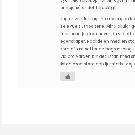
vyer. Alla teleskop har sin egen hi
är nöjd så är det tillräckligt.
Jag använder mig inte av någon kom
TeleVue:s Ethos serie. Mina okular g
förstoring jag kan använda vid ett g
egenskaper. Nackdelen med en stor
som oftast sätter en begränsning i v
Vid bra värden blir det listan med 
listan med stora och ljusstarka obje