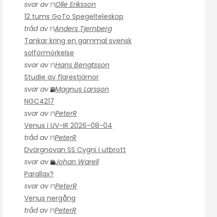
svar av
Olle Eriksson
12 tums GoTo Spegelteleskop
tråd av
Anders Tjernberg
Tankar kring en gammal svensk
solförmörkelse
svar av
Hans Bengtsson
Studie av flarestjärnor
svar av
Magnus Larsson
NGC4217
svar av
PeterR
Venus i UV-IR 2026-08-04
tråd av
PeterR
Dvärgnovan SS Cygni i utbrott
svar av
Johan Warell
Parallax?
svar av
PeterR
Venus nergång
tråd av
PeterR