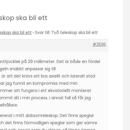
eskop ska bli ett
eskop ska bli ett
›
Svar till: Två teleskop ska bli ett
#2595
nttjocklek på 29 millimeter. Det är både en fördel
eln snabbt anpassar sig till
 att det krävs ett bra axiellt och lateralt stöd
 har jag funnit en kompromiss med min
mmer att fungera i ett ekvatoriellt monterat
mmit dit i min process. I annat fall så får jag
lhållare.
vererat i mitt dobsonteleskop. Det finns speglar
ch det finns förmodligen speglar som ger sämre