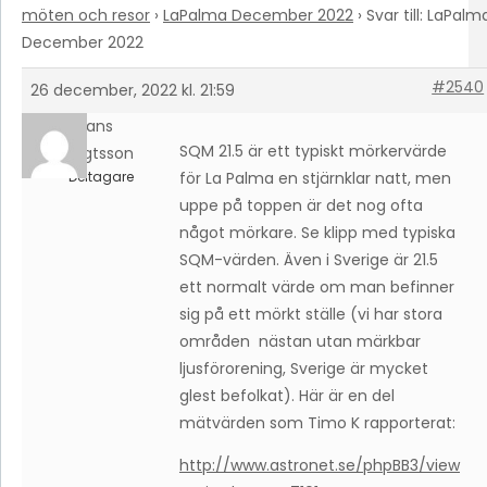
möten och resor
›
LaPalma December 2022
›
Svar till: LaPalm
December 2022
#2540
26 december, 2022 kl. 21:59
Hans
SQM 21.5 är ett typiskt mörkervärde
Bengtsson
Deltagare
för La Palma en stjärnklar natt, men
uppe på toppen är det nog ofta
något mörkare. Se klipp med typiska
SQM-värden. Även i Sverige är 21.5
ett normalt värde om man befinner
sig på ett mörkt ställe (vi har stora
områden nästan utan märkbar
ljusförorening, Sverige är mycket
glest befolkat). Här är en del
mätvärden som Timo K rapporterat:
http://www.astronet.se/phpBB3/view