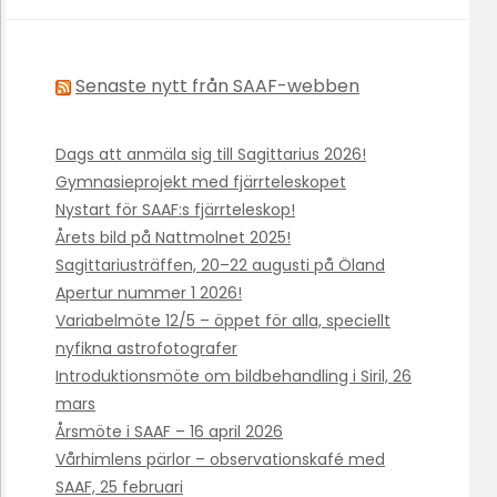
Senaste nytt från SAAF-webben
Dags att anmäla sig till Sagittarius 2026!
Gymnasieprojekt med fjärrteleskopet
Nystart för SAAF:s fjärrteleskop!
Årets bild på Nattmolnet 2025!
Sagittariusträffen, 20–22 augusti på Öland
Apertur nummer 1 2026!
Variabelmöte 12/5 – öppet för alla, speciellt
nyfikna astrofotografer
Introduktionsmöte om bildbehandling i Siril, 26
mars
Årsmöte i SAAF – 16 april 2026
Vårhimlens pärlor – observationskafé med
SAAF, 25 februari