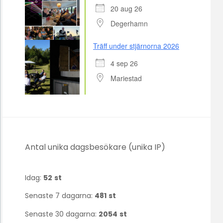
20 aug 26
Degerhamn
Träff under stjärnorna 2026
4 sep 26
Mariestad
Antal unika dagsbesökare (unika IP)
Idag:
52
st
Senaste 7 dagarna:
481
st
Senaste 30 dagarna:
2054
st