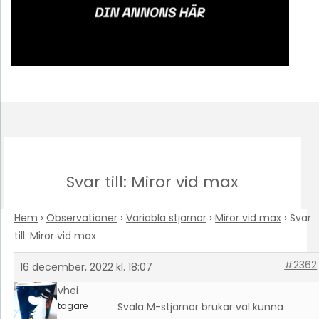
Svar till: Miror vid max
Hem
›
Observationer
›
Variabla stjärnor
›
Miror vid max
›
Svar
till: Miror vid max
#2362
16 december, 2022 kl. 18:07
davhei
Deltagare
Svala M-stjärnor brukar väl kunna