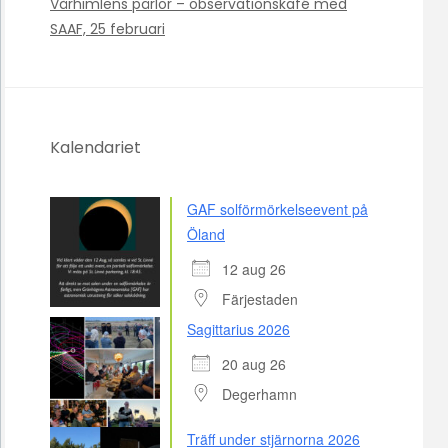
Vårhimlens pärlor – observationskafé med
SAAF, 25 februari
Kalendariet
GAF solförmörkelseevent på
Öland
12 aug 26
Färjestaden
Sagittarius 2026
20 aug 26
Degerhamn
Träff under stjärnorna 2026