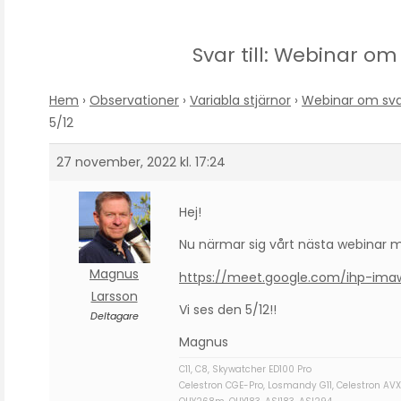
Svar till: Webinar om
Hem
›
Observationer
›
Variabla stjärnor
›
Webinar om svar
5/12
27 november, 2022 kl. 17:24
Hej!
Nu närmar sig vårt nästa webinar me
Magnus
https://meet.google.com/ihp-ima
Larsson
Vi ses den 5/12!!
Deltagare
Magnus
C11, C8, Skywatcher ED100 Pro
Celestron CGE-Pro, Losmandy G11, Celestron AVX