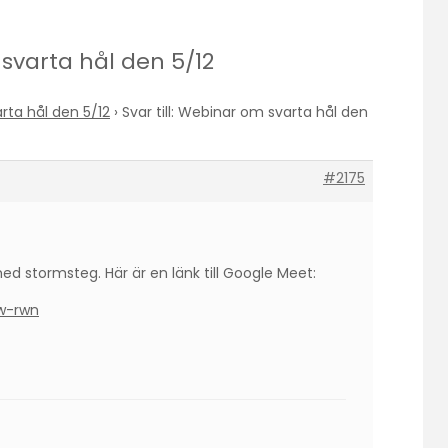
 svarta hål den 5/12
ta hål den 5/12
›
Svar till: Webinar om svarta hål den
#2175
d stormsteg. Här är en länk till Google Meet:
w-rwn