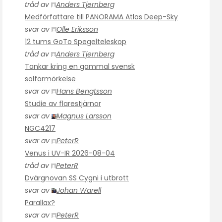
tråd av
Anders Tjernberg
Medförfattare till PANORAMA Atlas Deep-Sky
svar av
Olle Eriksson
12 tums GoTo Spegelteleskop
tråd av
Anders Tjernberg
Tankar kring en gammal svensk
solförmörkelse
svar av
Hans Bengtsson
Studie av flarestjärnor
svar av
Magnus Larsson
NGC4217
svar av
PeterR
Venus i UV-IR 2026-08-04
tråd av
PeterR
Dvärgnovan SS Cygni i utbrott
svar av
Johan Warell
Parallax?
svar av
PeterR