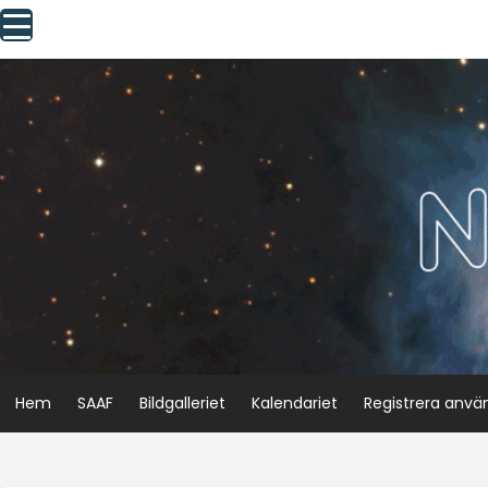
Skip
to
content
Hem
SAAF
Bildgalleriet
Kalendariet
Registrera anvä