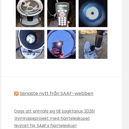
Senaste nytt från SAAF-webben
Dags att anmäla sig till Sagittarius 2026!
Gymnasieprojekt med fjärrteleskopet
Nystart för SAAF:s fjärrteleskop!