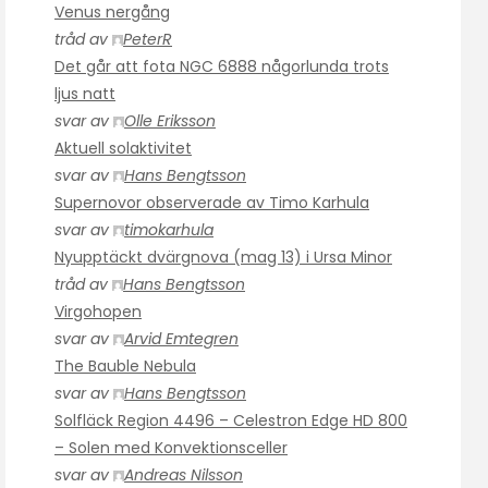
Venus nergång
tråd av
PeterR
Det går att fota NGC 6888 någorlunda trots
ljus natt
svar av
Olle Eriksson
Aktuell solaktivitet
svar av
Hans Bengtsson
Supernovor observerade av Timo Karhula
svar av
timokarhula
Nyupptäckt dvärgnova (mag 13) i Ursa Minor
tråd av
Hans Bengtsson
Virgohopen
svar av
Arvid Emtegren
The Bauble Nebula
svar av
Hans Bengtsson
Solfläck Region 4496 – Celestron Edge HD 800
– Solen med Konvektionsceller
svar av
Andreas Nilsson