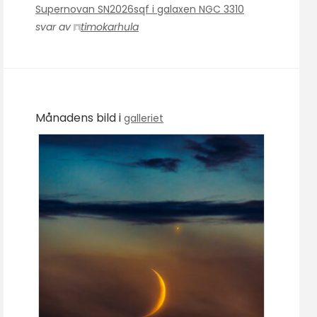
Supernovan SN2026sqf i galaxen NGC 3310
svar av
timokarhula
Månadens bild i
galleriet