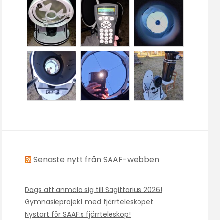
Senaste nytt från SAAF-webben
Dags att anmäla sig till Sagittarius 2026!
Gymnasieprojekt med fjärrteleskopet
Nystart för SAAF:s fjärrteleskop!