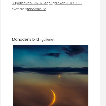
Supernovan SN2026sqf i galaxen NGC 3310
svar av
timokarhula
Månadens bild i
galleriet