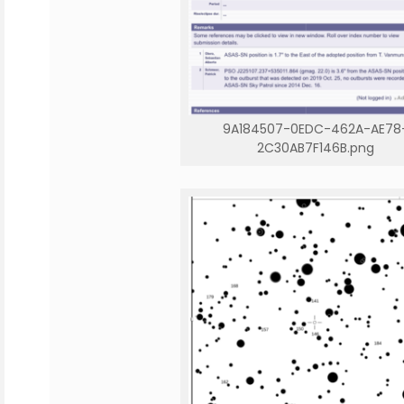
9A184507-0EDC-462A-AE78
2C30AB7F146B.png