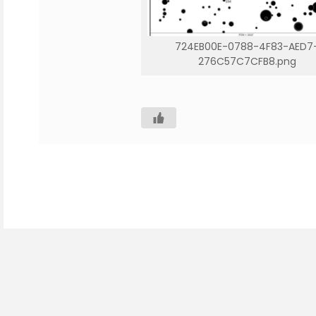
724EB00E-0788-4F83-AED7
276C57C7CFB8.png