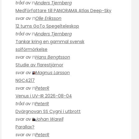
tråd av
Anders Tjernberg
Medförfattare till PANORAMA Atlas Deep-Sky
svar av
Olle Eriksson
12 tums GoTo Spegelteleskop
tråd av
Anders Tjernberg
Tankar kring en gammal svensk
solförmörkelse
svar av
Hans Bengtsson
Studie av flarestjärnor
svar av
Magnus Larsson
NGC4217
svar av
PeterR
Venus i UV-IR 2026-08-04
tråd av
PeterR
Dvärgnovan SS Cygni i utbrott
svar av
Johan Warell
Parallax?
svar av
PeterR