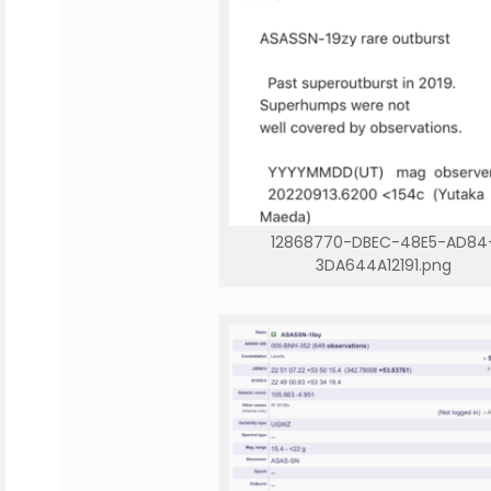
12868770-DBEC-48E5-AD84
3DA644A12191.png