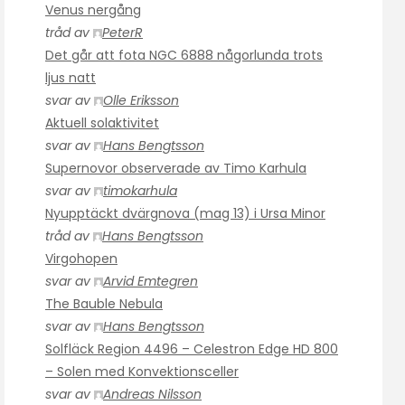
Venus nergång
tråd av
PeterR
Det går att fota NGC 6888 någorlunda trots
ljus natt
svar av
Olle Eriksson
Aktuell solaktivitet
svar av
Hans Bengtsson
Supernovor observerade av Timo Karhula
svar av
timokarhula
Nyupptäckt dvärgnova (mag 13) i Ursa Minor
tråd av
Hans Bengtsson
Virgohopen
svar av
Arvid Emtegren
The Bauble Nebula
svar av
Hans Bengtsson
Solfläck Region 4496 – Celestron Edge HD 800
– Solen med Konvektionsceller
svar av
Andreas Nilsson