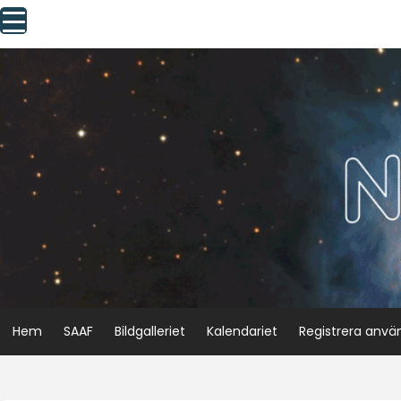
Skip
to
content
Hem
SAAF
Bildgalleriet
Kalendariet
Registrera anvä