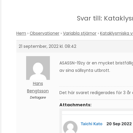
Svar till: Katakl
Hem
›
Observationer
›
Variabla stjärnor
›
Kataklysmiska v
21 september, 2022 kl. 08:42
ASASSN-19zy är en mycket bristfäll
av sina sällsynta utbrott.
Hans
Bengtsson
Det här svaret redigerades för 3 år
Deltagare
Attachments: