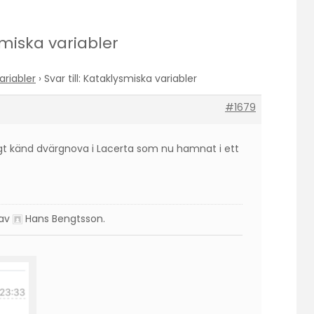
ysmiska variabler
ariabler
›
Svar till: Kataklysmiska variabler
#1679
igt känd dvärgnova i Lacerta som nu hamnat i ett
 av
Hans Bengtsson
.