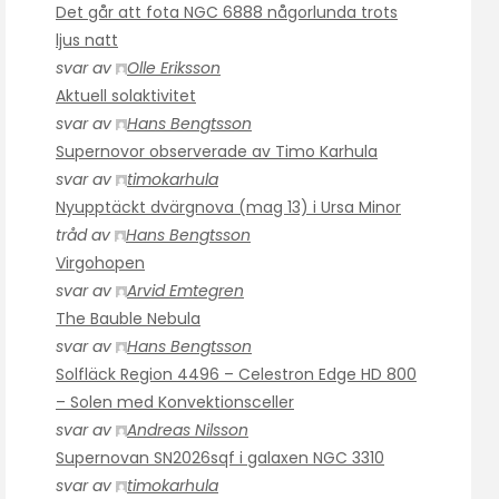
Det går att fota NGC 6888 någorlunda trots
ljus natt
svar av
Olle Eriksson
Aktuell solaktivitet
svar av
Hans Bengtsson
Supernovor observerade av Timo Karhula
svar av
timokarhula
Nyupptäckt dvärgnova (mag 13) i Ursa Minor
tråd av
Hans Bengtsson
Virgohopen
svar av
Arvid Emtegren
The Bauble Nebula
svar av
Hans Bengtsson
Solfläck Region 4496 – Celestron Edge HD 800
– Solen med Konvektionsceller
svar av
Andreas Nilsson
Supernovan SN2026sqf i galaxen NGC 3310
svar av
timokarhula