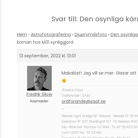
Svar till: Den osynliga k
Hem
›
Astrofotografering
›
Djuprymdsfoto
›
Den osynliga
kärnan hos M31 synliggjord
13 september, 2022 kl. 13:01
Makalöst! Jag vill se mer. Gissar a
/Fredrik Silow
Fredrik Silow
Ordförande i SAAF
ordforande@saaf.se
Keymaster
—
Meade Light bridge 16″ Dobson · Meade 12″ RCX
Celestron 8″ SCT StarBright XLT · TS Newton 150
Sky-Watcher Skymax 127 MAK · TS AP 70/420 ED
Lunt LS35T Ha · TS 20×80