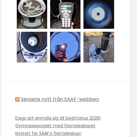
Senaste nytt från SAAF-webben
Dags att anmäla sig till Sagittarius 2026!
Gymnasieprojekt med fjärrteleskopet
Nystart för SAAF:s fjärrteleskop!