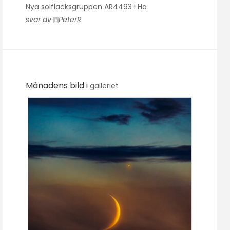
Nya solfläcksgruppen AR4493 i Ha
svar av
PeterR
Månadens bild i
galleriet