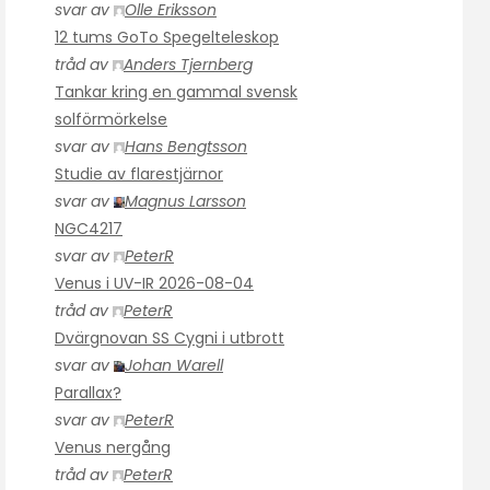
svar av
Olle Eriksson
12 tums GoTo Spegelteleskop
tråd av
Anders Tjernberg
Tankar kring en gammal svensk
solförmörkelse
svar av
Hans Bengtsson
Studie av flarestjärnor
svar av
Magnus Larsson
NGC4217
svar av
PeterR
Venus i UV-IR 2026-08-04
tråd av
PeterR
Dvärgnovan SS Cygni i utbrott
svar av
Johan Warell
Parallax?
svar av
PeterR
Venus nergång
tråd av
PeterR