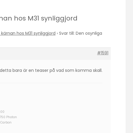
ärnan hos M31 synliggjord
 kärnan hos M31 synliggjord
›
Svar till: Den osynliga
#1591
tt detta bara är en teaser på vad som komma skall.
400
/750 Photon
 Carbon