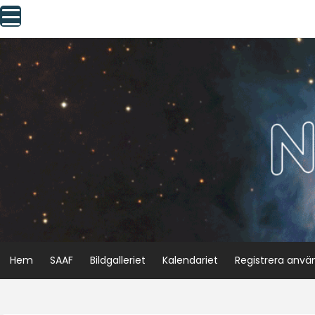
Skip
to
content
Hem
SAAF
Bildgalleriet
Kalendariet
Registrera anvä