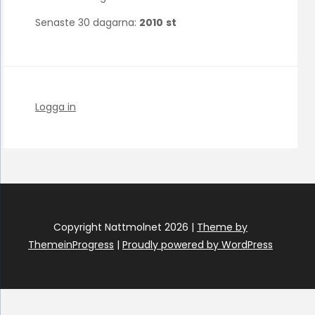
Senaste 30 dagarna:
2010
st
Logga in
Copyright Nattmolnet 2026 |
Theme by
ThemeinProgress
|
Proudly powered by WordPress