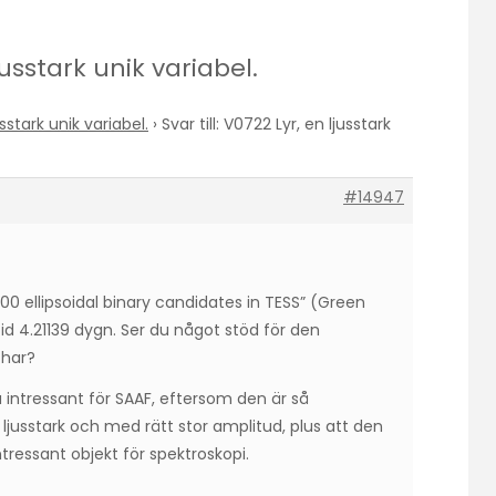
ljusstark unik variabel.
sstark unik variabel.
›
Svar till: V0722 Lyr, en ljusstark
#14947
00 ellipsoidal binary candidates in TESS” (Green
id 4.21139 dygn. Ser du något stöd för den
 har?
 intressant för SAAF, eftersom den är så
 ljusstark och med rätt stor amplitud, plus att den
intressant objekt för spektroskopi.