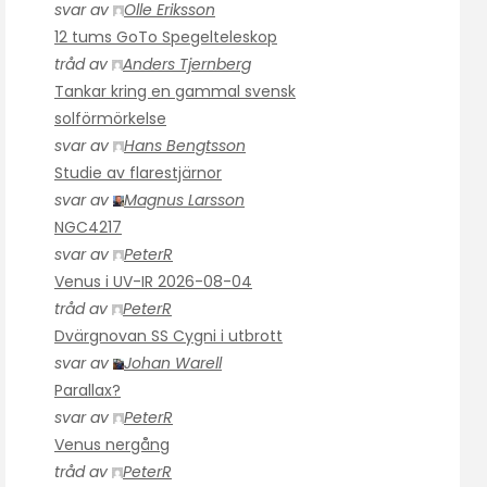
svar av
Olle Eriksson
12 tums GoTo Spegelteleskop
tråd av
Anders Tjernberg
Tankar kring en gammal svensk
solförmörkelse
svar av
Hans Bengtsson
Studie av flarestjärnor
svar av
Magnus Larsson
NGC4217
svar av
PeterR
Venus i UV-IR 2026-08-04
tråd av
PeterR
Dvärgnovan SS Cygni i utbrott
svar av
Johan Warell
Parallax?
svar av
PeterR
Venus nergång
tråd av
PeterR