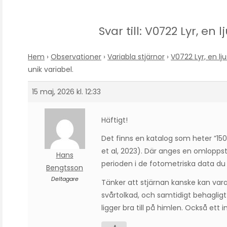
Svar till: V0722 Lyr, en 
Hem
›
Observationer
›
Variabla stjärnor
›
V0722 Lyr, en lju
unik variabel.
15 maj, 2026 kl. 12:33
Häftigt!
Det finns en katalog som heter ”150
et al, 2023). Där anges en omloppst
Hans
perioden i de fotometriska data du
Bengtsson
Deltagare
Tänker att stjärnan kanske kan vara
svårtolkad, och samtidigt behagligt
ligger bra till på himlen. Också ett 