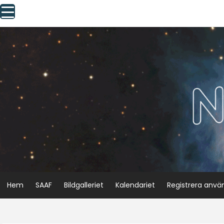
Skip
to
content
Hem
SAAF
Bildgalleriet
Kalendariet
Registrera anvä