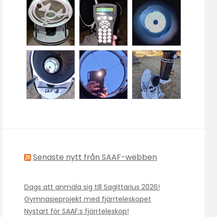
Senaste nytt från SAAF-webben
Dags att anmäla sig till Sagittarius 2026!
Gymnasieprojekt med fjärrteleskopet
Nystart för SAAF:s fjärrteleskop!