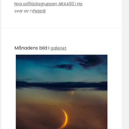
Nya solfläcksgruppen AR4493 i Ha
svar av
PeterR
Månadens bild i
galleriet