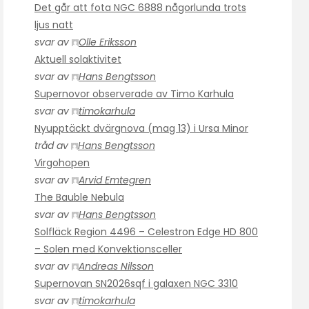
Det går att fota NGC 6888 någorlunda trots
ljus natt
svar av
Olle Eriksson
Aktuell solaktivitet
svar av
Hans Bengtsson
Supernovor observerade av Timo Karhula
svar av
timokarhula
Nyupptäckt dvärgnova (mag 13) i Ursa Minor
tråd av
Hans Bengtsson
Virgohopen
svar av
Arvid Emtegren
The Bauble Nebula
svar av
Hans Bengtsson
Solfläck Region 4496 – Celestron Edge HD 800
– Solen med Konvektionsceller
svar av
Andreas Nilsson
Supernovan SN2026sqf i galaxen NGC 3310
svar av
timokarhula