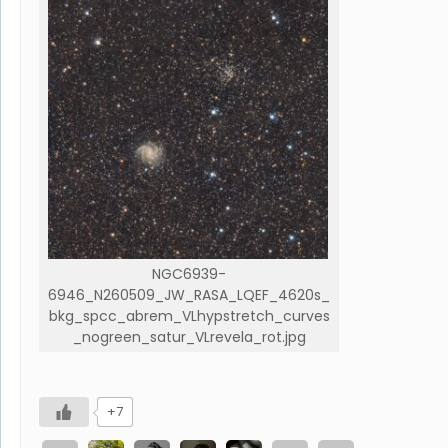
NGC6939-
6946_N260509_JW_RASA_LQEF_4620s_
bkg_spcc_abrem_VLhypstretch_curves
_nogreen_satur_VLrevela_rot.jpg
+7