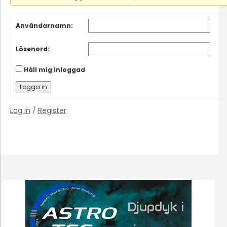
Användarnamn:
Lösenord:
Håll mig inloggad
Logga in
Log in
/
Register