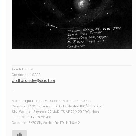
/Fredrik Silow
Ordförande i SAAF
ordforande@saaf.se
—
Meade Light bridge 16″ Dobson · Meade 12″ RCX400
Celestron 8″ SCT StarBright XLT · TS Newton 150/750 Photon
Sky-Watcher Skymax 127 MAK · TS AP 70/420 ED Carbon
Lunt LS35T Ha · TS 20×80
Celestron 15×70 SkyMaster Pro ED · NN 8×42