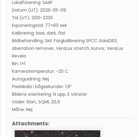
Lokalförening: SAAF
Datum (UT): 2026-05-09
Tid (UT): 2130-2330
Exponeringstid: 77×60 sek
Kalibrering: bias, dark, flat
Bildbehandling: Siril. Färgkalibrering SPCC GaiaDR3,
aberration remover, VeraLux stretch, kurvor, VeraLux
Revela
Bin: 1×1
Kameratemperatur: -20 C
Autoguidning: Nej
Pixelskala i bågsekunder: 1,9″
Bildens orientering: N upp, E vänster
Väder: Klart, SQML 20,9
Måne: Nej
Attachments: