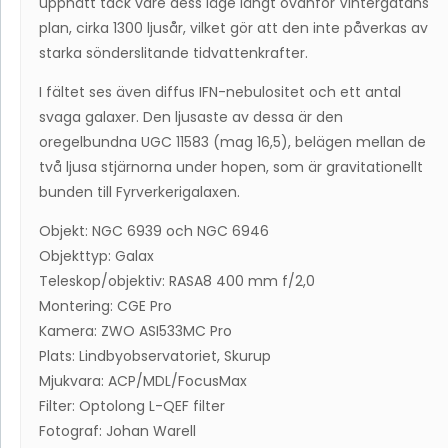
uppnått tack vare dess läge långt ovanför Vintergatans
plan, cirka 1300 ljusår, vilket gör att den inte påverkas av
starka sönderslitande tidvattenkrafter.
I fältet ses även diffus IFN-nebulositet och ett antal
svaga galaxer. Den ljusaste av dessa är den
oregelbundna UGC 11583 (mag 16,5), belägen mellan de
två ljusa stjärnorna under hopen, som är gravitationellt
bunden till Fyrverkerigalaxen.
Objekt: NGC 6939 och NGC 6946
Objekttyp: Galax
Teleskop/objektiv: RASA8 400 mm f/2,0
Montering: CGE Pro
Kamera: ZWO ASI533MC Pro
Plats: Lindbyobservatoriet, Skurup
Mjukvara: ACP/MDL/FocusMax
Filter: Optolong L-QEF filter
Fotograf: Johan Warell