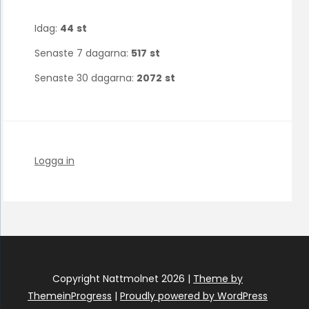
Idag:
44
st
Senaste 7 dagarna:
517
st
Senaste 30 dagarna:
2072
st
Logga in
Copyright Nattmolnet 2026 |
Theme by
ThemeinProgress
|
Proudly powered by WordPress