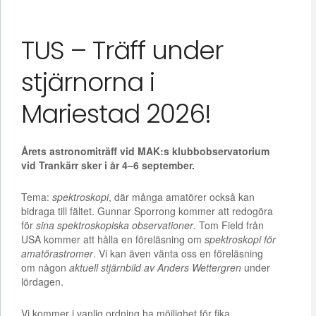
TUS – Träff under
stjärnorna i
Mariestad 2026!
Årets astronomiträff vid MAK:s klubbobservatorium
vid Trankärr sker i år 4–6 september.
Tema:
spektroskopi
, där många amatörer också kan
bidraga till fältet. Gunnar Sporrong kommer att redogöra
för
sina spektroskopiska observationer
. Tom Field från
USA kommer att hålla en föreläsning om
spektroskopi för
amatörastromer
. Vi kan även vänta oss en föreläsning
om någon
aktuell stjärnbild av Anders Wettergren
under
lördagen.
Vi kommer i vanlig ordning ha möjlighet för fika,