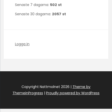
Senaste 7 dagarna:
502
st
Senaste 30 dagarna:
2057
st
Logga in
Copyright Nattmolnet 2026 |
Theme by
ThemeinProgress
|
Proudly powered by WordPress