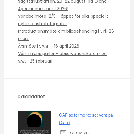
Sagittariusträffen, 20–22 augusti på Öland
Apertur nummer 1 2026!
Variabelmöte 12/5 – öppet för alla, speciellt
nyfikna astrofotografer
Introduktionsmöte om bildbehandling i Siril, 26
mars
Årsmöte i SAAF – 16 april 2026
Vårhimlens pärlor – observationskafé med
SAAF, 25 februari
Kalendariet
GAF solförmörkelseevent på
Öland
12 aug 26