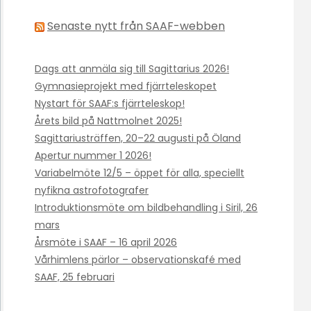
Senaste nytt från SAAF-webben
Dags att anmäla sig till Sagittarius 2026!
Gymnasieprojekt med fjärrteleskopet
Nystart för SAAF:s fjärrteleskop!
Årets bild på Nattmolnet 2025!
Sagittariusträffen, 20–22 augusti på Öland
Apertur nummer 1 2026!
Variabelmöte 12/5 – öppet för alla, speciellt
nyfikna astrofotografer
Introduktionsmöte om bildbehandling i Siril, 26
mars
Årsmöte i SAAF – 16 april 2026
Vårhimlens pärlor – observationskafé med
SAAF, 25 februari