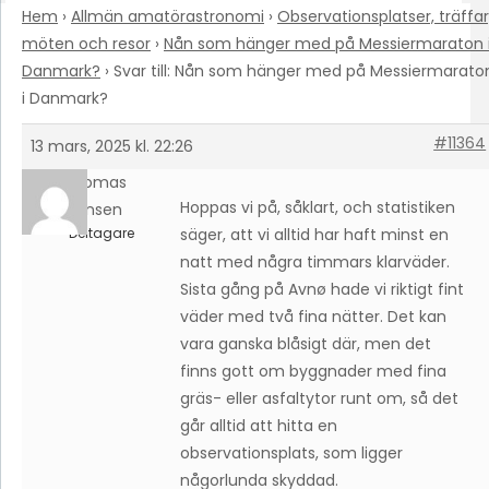
Hem
›
Allmän amatörastronomi
›
Observationsplatser, träffar
möten och resor
›
Nån som hänger med på Messiermaraton 
Danmark?
›
Svar till: Nån som hänger med på Messiermarato
i Danmark?
#11364
13 mars, 2025 kl. 22:26
Thomas
Hoppas vi på, såklart, och statistiken
Jensen
Deltagare
säger, att vi alltid har haft minst en
natt med några timmars klarväder.
Sista gång på Avnø hade vi riktigt fint
väder med två fina nätter. Det kan
vara ganska blåsigt där, men det
finns gott om byggnader med fina
gräs- eller asfaltytor runt om, så det
går alltid att hitta en
observationsplats, som ligger
någorlunda skyddad.