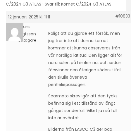
C/2024 G3 ATLAS
›
Svar till: Komet C/2024 G3 ATLAS
#10833
12 januari, 2025 kl. 11:11
Hans
Roligt att du gjorde ett försök, men
Bengtsson
Deltagare
jag tror inte att denna komet
kommer att kunna observeras från
vår nordliga latitud. Den ligger alltför
nära solen på himlen nu, och sedan
försvinner den återigen söderut ifall
den skulle överleva
periheliepassagen.
Scarmato skrev igår att den tycks
befinna sig i ett tillstånd av långt
gånget sönderfall. Vilket ju i så fall
inte är oväntat.
Bilderna från LASCO C3 ger pga