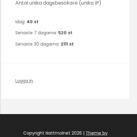
Antal unika dagsbesökare (unika IP)
Idag:
40
st
Senaste 7 dagarna:
520
st
Senaste 30 dagarna:
2111
st
Logga in
Copyright Nattmolnet 2026 |
Theme by