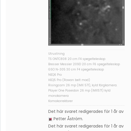
Utrustning
TS ONTC808 20 cm F4 spegelteleskop
Bresser Messier 209D 20 cm F6 spegelteleskop
GSO N-305 30 cm F4 spegelteleskop
NEQ6 Pro
HEQ5 Pro (Rowan belt mod)
Risingcam 26 mp (IMX 571), kyld färgkamera.
Player One Poseidon 26 mp (IMX571) kyld
monokamera
Komakorrektorer
Det här svaret redigerades för 1 år av
Petter Åström
.
Det här svaret redigerades för 1 år av