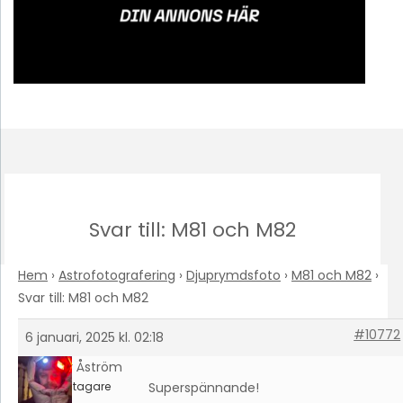
Svar till: M81 och M82
Hem
›
Astrofotografering
›
Djuprymdsfoto
›
M81 och M82
›
Svar till: M81 och M82
#10772
6 januari, 2025 kl. 02:18
Petter Åström
Deltagare
Superspännande!