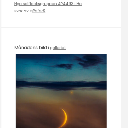
Nya solfläcksgruppen AR4493 i Ha
svar av
PeterR
Månadens bild i
galleriet