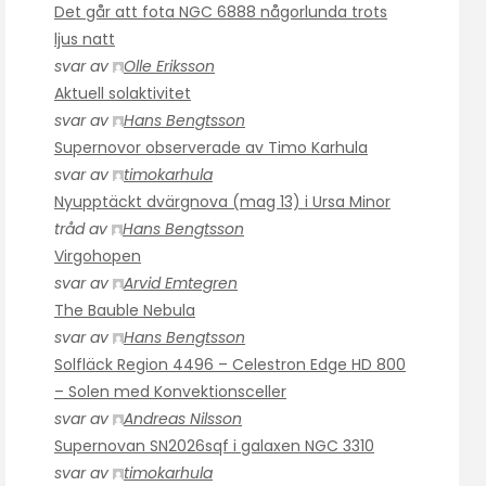
Det går att fota NGC 6888 någorlunda trots
ljus natt
svar av
Olle Eriksson
Aktuell solaktivitet
svar av
Hans Bengtsson
Supernovor observerade av Timo Karhula
svar av
timokarhula
Nyupptäckt dvärgnova (mag 13) i Ursa Minor
tråd av
Hans Bengtsson
Virgohopen
svar av
Arvid Emtegren
The Bauble Nebula
svar av
Hans Bengtsson
Solfläck Region 4496 – Celestron Edge HD 800
– Solen med Konvektionsceller
svar av
Andreas Nilsson
Supernovan SN2026sqf i galaxen NGC 3310
svar av
timokarhula