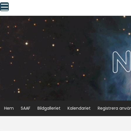
Skip
to
content
Hem
SAAF
Bildgalleriet
Kalendariet
Registrera anvä