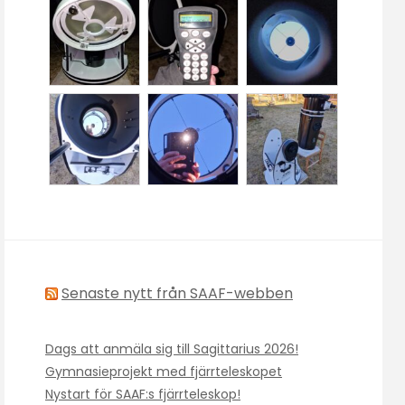
Senaste nytt från SAAF-webben
Dags att anmäla sig till Sagittarius 2026!
Gymnasieprojekt med fjärrteleskopet
Nystart för SAAF:s fjärrteleskop!