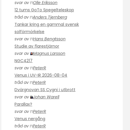
svar av
Olle Eriksson
12 tums GoTo Spegelteleskop
tråd av
Anders Tjernberg
Tankar kring en gammal svensk
solförmörkelse
svar av
Hans Bengtsson
Studie av flarestjärnor
svar av
Magnus Larsson
NGC4217
svar av
PeterR
Venus i UV-IR 2026-08-04
tråd av
PeterR
Dvärgnovan SS Cygni i utbrott
svar av
Johan Warell
Parallax?
svar av
PeterR
Venus nergång
tråd av
PeterR