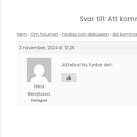
Svar till: Att kom
Hem
›
Om forumet
›
Förslag och diskussion
›
Att komma t
3 november, 2024 kl. 10:26
Jättebra! Nu funkar det!
Hans
Bengtsson
Deltagare