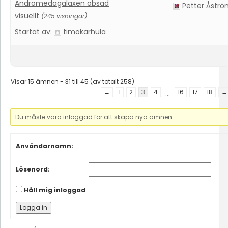
Andromedagalaxen obsad
Petter Åstr
visuellt
(245 visningar)
Startat av:
timokarhula
Visar 15 ämnen - 31 till 45 (av totalt 258)
←
1
2
3
4
16
17
18
→
…
Du måste vara inloggad för att skapa nya ämnen.
Användarnamn:
Lösenord:
Håll mig inloggad
Logga in