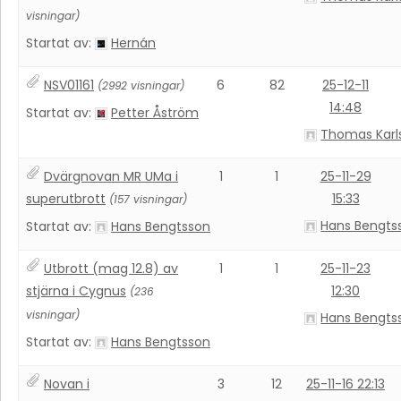
visningar)
Startat av:
Hernán
NSV01161
6
82
25-12-11
(2992 visningar)
14:48
Startat av:
Petter Åström
Thomas Karl
Dvärgnovan MR UMa i
1
1
25-11-29
superutbrott
15:33
(157 visningar)
Hans Bengts
Startat av:
Hans Bengtsson
Utbrott (mag 12.8) av
1
1
25-11-23
stjärna i Cygnus
12:30
(236
visningar)
Hans Bengts
Startat av:
Hans Bengtsson
Novan i
3
12
25-11-16 22:13