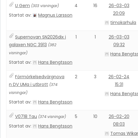
U Gem
4
16
26-03-03
(303 visningar)
20:09
Startat av:
Magnus Larsson
timokarhula
Supernovan SN2026dix i
1
1
26-03-03
galaxen NGC 3913
09:32
(382
visningar)
Hans Bengts
Startat av:
Hans Bengtsson
Förmörkelsedvärgnova
2
3
26-02-24
n DV UMa i utbrott
15:31
(374
visningar)
Hans Bengts
Startat av:
Hans Bengtsson
V0718 Tau
5
10
26-02-20
(374 visningar)
08:03
Startat av:
Hans Bengtsson
Tomas Wika