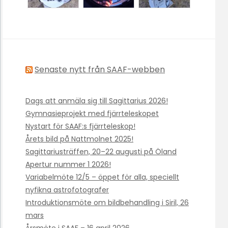
Senaste nytt från SAAF-webben
Dags att anmäla sig till Sagittarius 2026!
Gymnasieprojekt med fjärrteleskopet
Nystart för SAAF:s fjärrteleskop!
Årets bild på Nattmolnet 2025!
Sagittariusträffen, 20–22 augusti på Öland
Apertur nummer 1 2026!
Variabelmöte 12/5 – öppet för alla, speciellt
nyfikna astrofotografer
Introduktionsmöte om bildbehandling i Siril, 26
mars
Årsmöte i SAAF – 16 april 2026