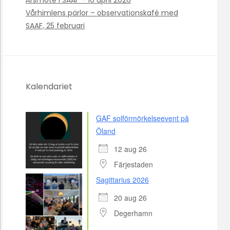
Vårhimlens pärlor – observationskafé med
SAAF, 25 februari
Kalendariet
GAF solförmörkelseevent på
Öland
12 aug 26
Färjestaden
Sagittarius 2026
20 aug 26
Degerhamn