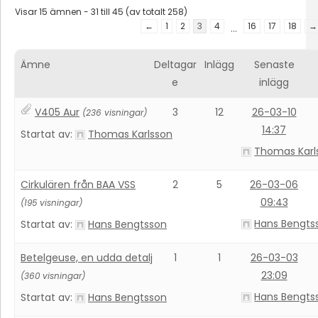
Visar 15 ämnen - 31 till 45 (av totalt 258)
←
1
2
3
4
16
17
18
→
…
Ämne
Deltagar
Inlägg
Senaste
e
inlägg
V405 Aur
3
12
26-03-10
(236 visningar)
14:37
Startat av:
Thomas Karlsson
Thomas Karl
Cirkulären från BAA VSS
2
5
26-03-06
09:43
(195 visningar)
Hans Bengts
Startat av:
Hans Bengtsson
Betelgeuse, en udda detalj
1
1
26-03-03
23:09
(360 visningar)
Hans Bengts
Startat av:
Hans Bengtsson